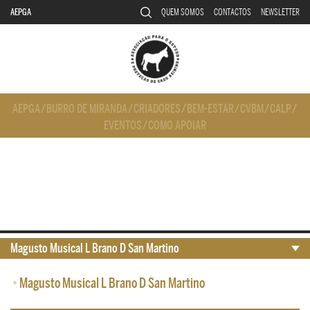
AEPGA
QUEM SOMOS
CONTACTOS
NEWSLETTER
AEPGA
/
BURRO DE MIRANDA
/
CRIADORES
/
BEM-ESTAR
/
CVBM
/
CALP
/
EVENTOS
/
COMO APOIAR
Magusto Musical L Brano D San Martino
•
Magusto Musical L Brano D San Martino