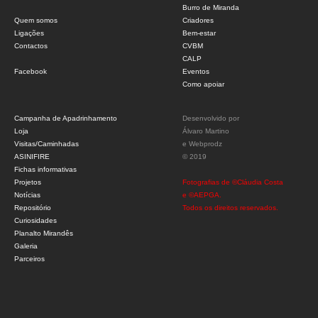
Burro de Miranda
Quem somos
Criadores
Ligações
Bem-estar
Contactos
CVBM
CALP
Facebook
Eventos
Como apoiar
Campanha de Apadrinhamento
Desenvolvido por
Loja
Álvaro Martino
Visitas/Caminhadas
e
Webprodz
ASINIFIRE
© 2019
Fichas informativas
Projetos
Fotografias de ©Cláudia Costa
Notícias
e ©AEPGA.
Repositório
Todos os direitos reservados.
Curiosidades
Planalto Mirandês
Galeria
Parceiros