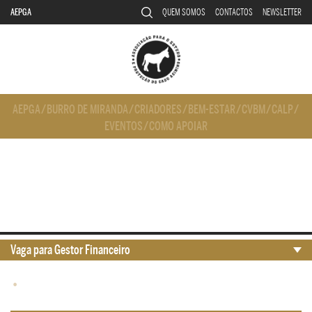
AEPGA
QUEM SOMOS
CONTACTOS
NEWSLETTER
AEPGA
/
BURRO DE MIRANDA
/
CRIADORES
/
BEM-ESTAR
/
CVBM
/
CALP
/
EVENTOS
/
COMO APOIAR
Vaga para Gestor Financeiro
•