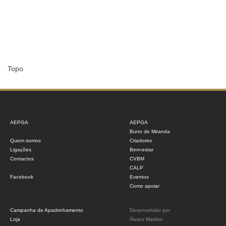
Topo
AEPGA
AEPGA
Burro de Miranda
Quem somos
Criadores
Ligações
Bem-estar
Contactos
CVBM
CALP
Facebook
Eventos
Como apoiar
Campanha de Apadrinhamento
Desenvolvido por
Loja
Álvaro Martino