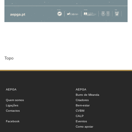
Topo
AEPGA
AEPGA
Burro de Miranda
Quem somos
Criadores
Ligações
Bem-estar
Contactos
CVBM
CALP
Facebook
Eventos
Como apoiar