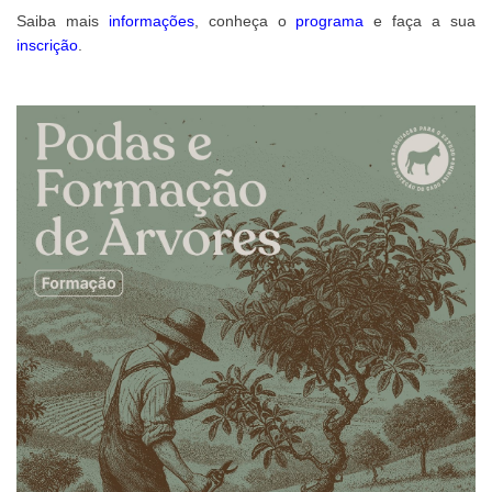
Saiba mais
informações
, conheça o
programa
e faça a sua
inscrição
.