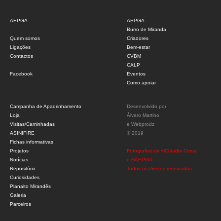
AEPGA
AEPGA
Burro de Miranda
Quem somos
Criadores
Ligações
Bem-estar
Contactos
CVBM
CALP
Facebook
Eventos
Como apoiar
Campanha de Apadrinhamento
Desenvolvido por
Loja
Álvaro Martino
Visitas/Caminhadas
e
Webprodz
ASINIFIRE
© 2019
Fichas informativas
Projetos
Fotografias de ©Cláudia Costa
Notícias
e ©AEPGA.
Repositório
Todos os direitos reservados.
Curiosidades
Planalto Mirandês
Galeria
Parceiros