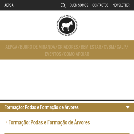
AEPGA
QUEM SOMOS
CONTACTOS
NEWSLETTER
AEPGA
/
BURRO DE MIRANDA
/
CRIADORES
/
BEM-ESTAR
/
CVBM
/
CALP
/
EVENTOS
/
COMO APOIAR
Formação: Podas e Formação de Árvores
•
Formação: Podas e Formação de Árvores