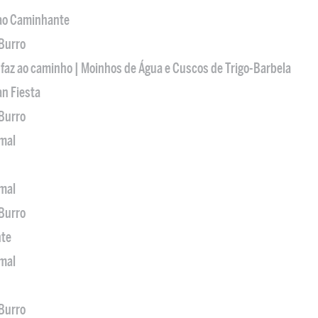
 ao Caminhante
 Burro
 faz ao caminho | Moinhos de Água e Cuscos de Trigo-Barbela
an Fiesta
 Burro
imal
imal
 Burro
nte
imal
 Burro