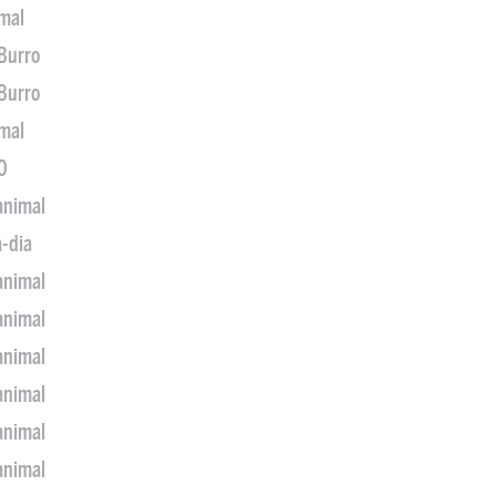
imal
 Burro
 Burro
imal
0
animal
a-dia
animal
animal
animal
animal
animal
animal