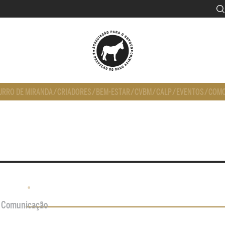
URRO DE MIRANDA
/
CRIADORES
/
BEM-ESTAR
/
CVBM
/
CALP
/
EVENTOS
/
COMO
•
de Comunicação