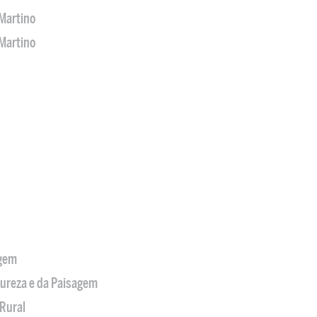
Martino
Martino
agem
tureza e da Paisagem
Rural