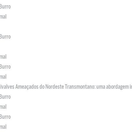
 Burro
imal
 Burro
imal
 Burro
imal
 Bivalves Ameaçados do Nordeste Transmontano: uma abordagem i
 Burro
imal
 Burro
imal