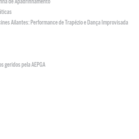
nha de Apadrinhamento
áticas
acines Ailantes: Performance de Trapézio e Dança Improvisada
os geridos pela AEPGA