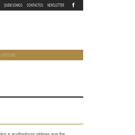
QUEM SOMOS
CONTACTOS
NEWSLETTER
 APOIAR
ados e acolhedoras aldeias que lhe