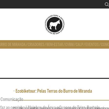
URRO DE MIRANDA
/
CRIADORES
/
BEM-ESTAR
/
CVBM
/
CALP
/
EVENTOS
/
COMO
•
Ecobiketour: Pelas Terras do Burro de Miranda
de Comunicação
 faz ao caminho | Moinhos de Água e Cuscos de Trigo-Barbela
Pedale por entre montes e vales, descobrindo trilhos inexplor