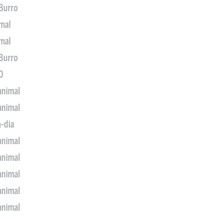
 Burro
imal
imal
 Burro
0
animal
animal
a-dia
animal
animal
animal
animal
animal