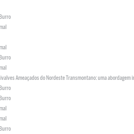
 Burro
imal
imal
 Burro
imal
 Bivalves Ameaçados do Nordeste Transmontano: uma abordagem i
 Burro
 Burro
imal
imal
 Burro