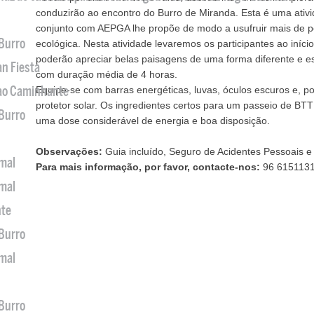
conduzirão ao encontro do Burro de Miranda. Esta é uma at
conjunto com AEPGA lhe propõe de modo a usufruir mais de p
 Burro
ecológica. Nesta atividade levaremos os participantes ao iníci
poderão apreciar belas paisagens de uma forma diferente e e
an Fiesta
com duração média de 4 horas.
 ao Caminhante
Equipe-se com barras energéticas, luvas, óculos escuros e, 
protetor solar. Os ingredientes certos para um passeio de BTT
 Burro
uma dose considerável de energia e boa disposição.
Observações:
Guia incluído, Seguro de Acidentes Pessoais e 
imal
Para mais informação, por favor, contacte-nos:
96 615113
imal
nte
 Burro
imal
 Burro