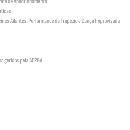
nha de Apadrinhamento
áticas
acines Ailantes: Performance de Trapézio e Dança Improvisada
os geridos pela AEPGA