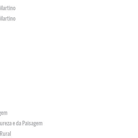
Martino
Martino
agem
tureza e da Paisagem
Rural