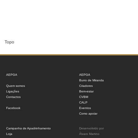
Topo
AEPGA
AEPGA
Burro de Miranda
Quem somos
Criadores
Ligações
Bem-estar
Contactos
CVBM
CALP
Facebook
Eventos
Como apoiar
Campanha de Apadrinhamento
Desenvolvido por
Loja
Álvaro Martino