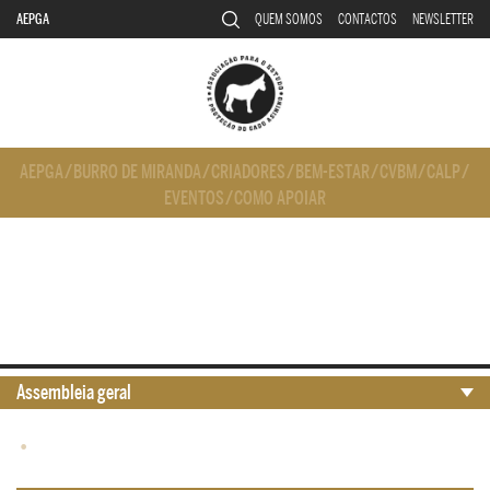
AEPGA
QUEM SOMOS
CONTACTOS
NEWSLETTER
AEPGA
/
BURRO DE MIRANDA
/
CRIADORES
/
BEM-ESTAR
/
CVBM
/
CALP
/
EVENTOS
/
COMO APOIAR
Assembleia geral
•