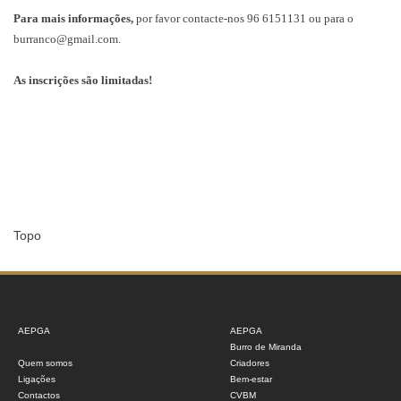
Para mais informações,
por favor contacte-nos 96 6151131 ou para o
burranco@gmail.com.
As inscrições são limitadas!
Topo
AEPGA
AEPGA
Burro de Miranda
Quem somos
Criadores
Ligações
Bem-estar
Contactos
CVBM