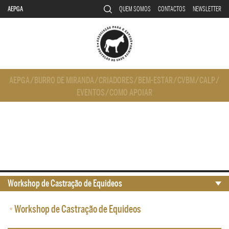
AEPGA
QUEM SOMOS
CONTACTOS
NEWSLETTER
AEPGA
/
BURRO DE MIRANDA
/
CRIADORES
/
BEM-ESTAR
/
CVBM
/
CALP
/
EVENTOS
/
COMO APOIAR
Workshop de Castração de Equideos
•
Workshop de Castração de Equideos