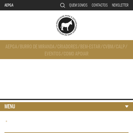
AEPGA
QUEM SOMOS
CONTACTOS
NEWSLETTER
AEPGA
/
BURRO DE MIRANDA
/
CRIADORES
/
BEM-ESTAR
/
CVBM
/
CALP
/
EVENTOS
/
COMO APOIAR
MENU
•