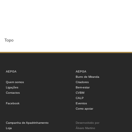
Topo
AEPGA
AEPGA
Burro de Miranda
Quem somos
Criadores
Ligações
Bem-estar
Contactos
CVBM
CALP
Facebook
Eventos
Como apoiar
Campanha de Apadrinhamento
Desenvolvido por
Loja
Álvaro Martino