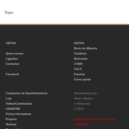
Topo
AEPGA
AEPGA
Burro de Miranda
Quem somos
Criadores
Ligações
Bem-estar
Contactos
CVBM
CALP
Facebook
Eventos
Como apoiar
Campanha de Apadrinhamento
Desenvolvido por
Loja
Álvaro Martino
Visitas/Caminhadas
e
Webprodz
ASINIFIRE
© 2019
Fichas informativas
Projetos
Fotografias de ©Cláudia Costa
Notícias
e ©AEPGA.