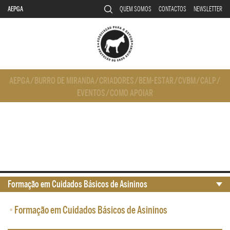
AEPGA
QUEM SOMOS
CONTACTOS
NEWSLETTER
AEPGA
/
BURRO DE MIRANDA
/
CRIADORES
/
BEM-ESTAR
/
CVBM
/
CALP
/
EVENTOS
/
COMO APOIAR
Formação em Cuidados Básicos de Asininos
•
Formação em Cuidados Básicos de Asininos