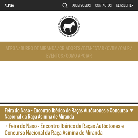
AEPGA
QUEM SOMOS
CONTACTOS
NEWSLETTER
AEPGA
/
BURRO DE MIRANDA
/
CRIADORES
/
BEM-ESTAR
/
CVBM
/
CALP
/
EVENTOS
/
COMO APOIAR
Feira do Naso - Encontro Ibérico de Raças Autóctones e Concurso
Nacional da Raça Asinina de Miranda
•
Feira do Naso - Encontro Ibérico de Raças Autóctones e
Concurso Nacional da Raça Asinina de Miranda