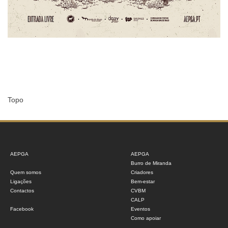
Topo
AEPGA
AEPGA
Burro de Miranda
Quem somos
Criadores
Ligações
Bem-estar
Contactos
CVBM
CALP
Facebook
Eventos
Como apoiar