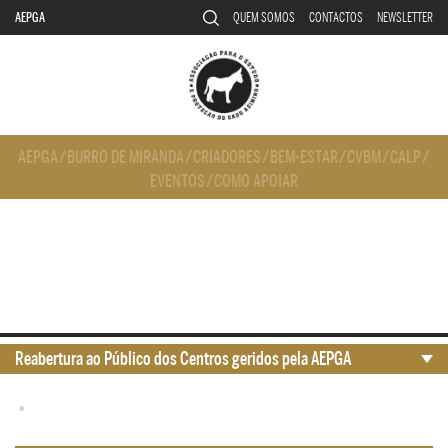
AEPGA
QUEM SOMOS
CONTACTOS
NEWSLETTER
AEPGA
/
BURRO DE MIRANDA
/
CRIADORES
/
BEM-ESTAR
/
CVBM
/
CALP
/
EVENTOS
/
COMO APOIAR
Reabertura ao Público dos Centros geridos pela AEPGA
•