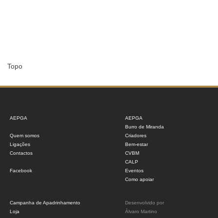
Topo
AEPGA
AEPGA
Burro de Miranda
Quem somos
Criadores
Ligações
Bem-estar
Contactos
CVBM
CALP
Facebook
Eventos
Como apoiar
Campanha de Apadrinhamento
Desenvolvido por
Loja
Álvaro Martino