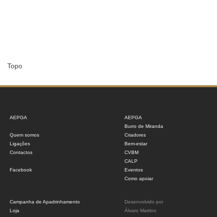
Topo
AEPGA
AEPGA
Burro de Miranda
Quem somos
Criadores
Ligações
Bem-estar
Contactos
CVBM
CALP
Facebook
Eventos
Como apoiar
Campanha de Apadrinhamento
Desenvolvido por
Loja
Álvaro Martino