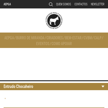
AEPGA
QUEM SOMOS
CONTACTOS
NEWSLETTER
AEPGA
/
BURRO DE MIRANDA
/
CRIADORES
/
BEM-ESTAR
/
CVBM
/
CALP
/
EVENTOS
/
COMO APOIAR
Entrudo Chocaheiro
•