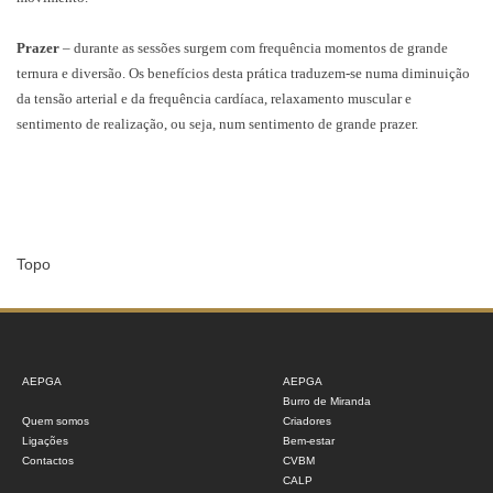
Prazer
– durante as sessões surgem com frequência momentos de grande
ternura e diversão. Os benefícios desta prática traduzem-se numa diminuição
da tensão arterial e da frequência cardíaca, relaxamento muscular e
sentimento de realização, ou seja, num sentimento de grande prazer.
Topo
AEPGA
AEPGA
Burro de Miranda
Quem somos
Criadores
Ligações
Bem-estar
Contactos
CVBM
CALP