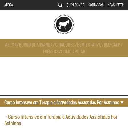
AEPGA
QUEM SOMOS
CONTACTOS
NEWSLETTER
AEPGA
/
BURRO DE MIRANDA
/
CRIADORES
/
BEM-ESTAR
/
CVBM
/
CALP
/
EVENTOS
/
COMO APOIAR
Curso Intensivo em Terapia e Actividades Assistidas Por Asininos
•
Curso Intensivo em Terapia e Actividades Assistidas Por
Asininos