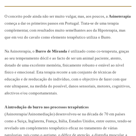
O conceito pode ainda não ser muito vulgar, mas, aos poucos, a
Asinoterapia
começa a dar os primeiros passos em Portugal. Trata-se de uma terapia
complementar, com resultados muito semelhantes aos da Hipoterapia, mas
que em vez do cavalo como elemento terapêutico utiliza o Burro.
Na Asinoterapia, o
Burro de Miranda
é utilizado como co-terapeuta, graças
ao seu temperamento dócil e ao facto de ser um animal paciente, atento,
dotado de uma excelente memória, fisicamente robusto e estável ao nível
físico e emocional. Esta terapia recorre a um conjunto de técnicas de
educação e de reeducação do indivíduo, com o objectivo de fazer com que
este ultrapasse, na medida do possível, danos sensoriais, motores, cognitivos,
afectivos e/ou comportamentais.
A introdução do burro nos processos terapêuticos
(Asinoterapia/Asinomediação) desenvolveu-se na década de 70 em países
como a Suiça, Inglaterra, França, Itália, Estados Unidos, entre outros, tendo-se
revelado um complemento terapêutico eficaz no tratamento de várias
patologias, tais como o autismo, o défice de atenção, a distrofia muscular, a