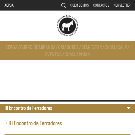
AEPGA
QUEM SOMOS
CONTACTOS
NEWSLETTER
AEPGA
/
BURRO DE MIRANDA
/
CRIADORES
/
BEM-ESTAR
/
CVBM
/
CALP
/
EVENTOS
/
COMO APOIAR
III Encontro de Ferradores
•
III Encontro de Ferradores