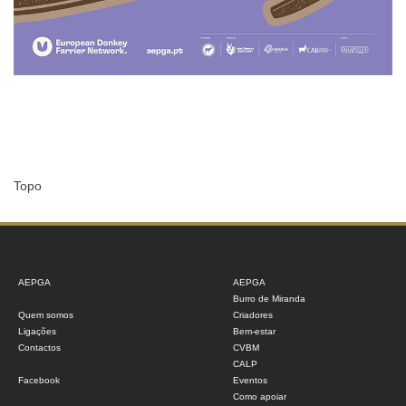
Topo
AEPGA
AEPGA
Burro de Miranda
Quem somos
Criadores
Ligações
Bem-estar
Contactos
CVBM
CALP
Facebook
Eventos
Como apoiar