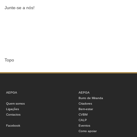
Junte-se a nós!
Topo
AEPGA
AEPGA
Burro de Miranda
Quem somos
Criadores
Ligações
Bem-estar
Contactos
CVBM
CALP
Facebook
Eventos
Como apoiar