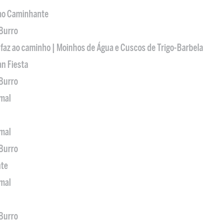
 ao Caminhante
 Burro
 faz ao caminho | Moinhos de Água e Cuscos de Trigo-Barbela
an Fiesta
 Burro
imal
imal
 Burro
nte
imal
 Burro