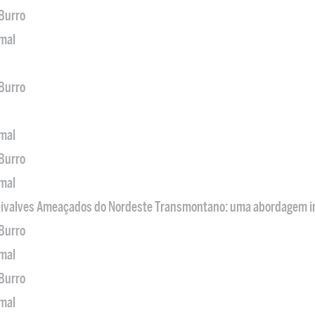
 Burro
imal
 Burro
imal
 Burro
imal
 Bivalves Ameaçados do Nordeste Transmontano: uma abordagem i
 Burro
imal
 Burro
imal