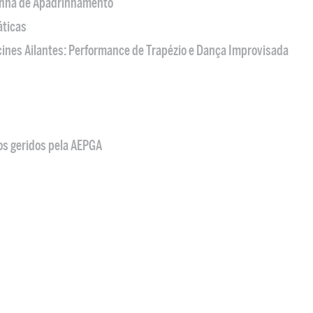
nha de Apadrinhamento
áticas
acines Ailantes: Performance de Trapézio e Dança Improvisada
os geridos pela AEPGA