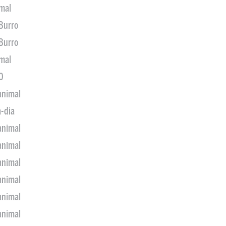
imal
 Burro
 Burro
imal
0
animal
a-dia
animal
animal
animal
animal
animal
animal