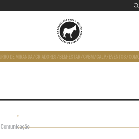
URRO DE MIRANDA
/
CRIADORES
/
BEM-ESTAR
/
CVBM
/
CALP
/
EVENTOS
/
COMO
•
de Comunicação