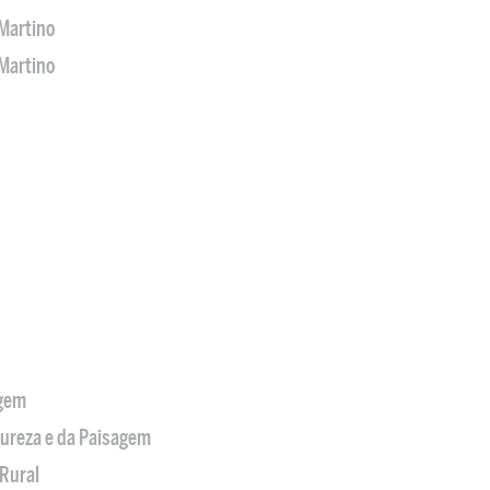
Martino
Martino
agem
tureza e da Paisagem
Rural