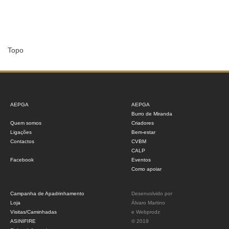
Topo
AEPGA
AEPGA
Burro de Miranda
Quem somos
Criadores
Ligações
Bem-estar
Contactos
CVBM
CALP
Facebook
Eventos
Como apoiar
Campanha de Apadrinhamento
Desenvolvido por
Loja
Álvaro Martino
Visitas/Caminhadas
e
Webprodz
ASINIFIRE
© 2019