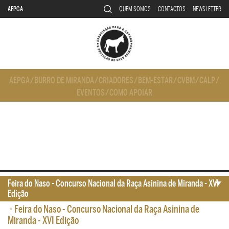
AEPGA
QUEM SOMOS
CONTACTOS
NEWSLETTER
AEPGA
/
BURRO DE MIRANDA
/
CRIADORES
/
BEM-ESTAR
/
CVBM
/
CALP
/
EVENTOS
/
COMO APOIAR
Feira do Naso - Concurso Nacional da Raça Asinina de Miranda - XVI
Edição
•
Feira do Naso - Concurso Nacional da Raça Asinina de
Miranda - XVI Edição