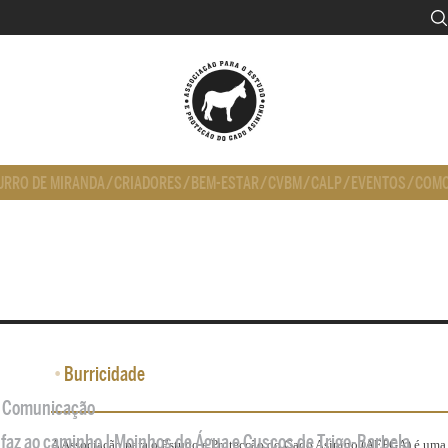
URRO DE MIRANDA
/
CRIADORES
/
BEM-ESTAR
/
CVBM
/
CALP
/
EVENTOS
/
COMO
•
Burricidade
de Comunicação
 faz ao caminho | Moinhos de Água e Cuscos de Trigo-Barbela
A Associação para o Estudo e Protecção do Gado Asinino (AEPGA) é uma o