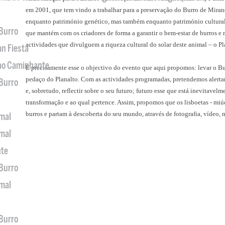
em 2001, que tem vindo a trabalhar para a preservação do Burro de Miran
enquanto património genético, mas também enquanto património cultural
 Burro
que mantém com os criadores de forma a garantir o bem-estar de burros e 
actividades que divulguem a riqueza cultural do solar deste animal – o P
an Fiesta
 ao Caminhante
É precisamente esse o objectivo do evento que aqui propomos: levar o Bu
pedaço do Planalto. Com as actividades programadas, pretendemos alertar
 Burro
e, sobretudo, reflectir sobre o seu futuro; futuro esse que está inevitavelm
transformação e ao qual pertence. Assim, propomos que os lisboetas - mi
burros e partam à descoberta do seu mundo, através de fotografia, vídeo,
imal
imal
nte
 Burro
imal
 Burro