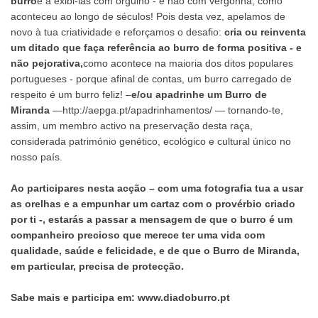
burro
e a exibi-las com orgulho - e não com vergonha, como
aconteceu ao longo de séculos! Pois desta vez, apelamos de
novo à tua criatividade e reforçamos o desafio:
cria ou reinventa
um ditado que faça referência ao burro de forma positiva - e
não pejorativa,
como acontece na maioria dos ditos populares
portugueses - porque afinal de contas, um burro carregado de
respeito é um burro feliz! –
e/ou apadrinhe um Burro de
Miranda
—
http://aepga.pt/apadrinhamentos/
— tornando-te,
assim, um membro activo na preservação desta raça,
considerada património genético, ecológico e cultural único no
nosso país.
Ao participares nesta acção – com uma fotografia tua a usar
as orelhas e a empunhar um cartaz com o provérbio criado
por ti -, estarás a passar a mensagem de que o burro é um
companheiro precioso que merece ter uma vida com
qualidade, saúde e felicidade, e de que o Burro de Miranda,
em particular, precisa de protecção.
Sabe mais e participa em:
www.diadoburro.pt