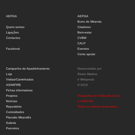
AEPGA
AEPGA
Burro de Miranda
Quem somos
Criadores
Ligações
Bem-estar
Contactos
CVBM
CALP
Facebook
Eventos
Como apoiar
Campanha de Apadrinhamento
Desenvolvido por
Loja
Álvaro Martino
Visitas/Caminhadas
e
Webprodz
ASINIFIRE
© 2019
Fichas informativas
Projetos
Fotografias de ©Cláudia Costa
Notícias
e ©AEPGA.
Repositório
Todos os direitos reservados.
Curiosidades
Planalto Mirandês
Galeria
Parceiros