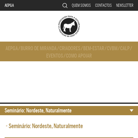
AEPGA
QUEM SOMOS
CONTACTOS
NEWSLETTER
AEPGA
/
BURRO DE MIRANDA
/
CRIADORES
/
BEM-ESTAR
/
CVBM
/
CALP
/
EVENTOS
/
COMO APOIAR
Seminário: Nordeste, Naturalmente
•
Seminário: Nordeste, Naturalmente