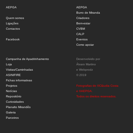
AEPGA
AEPGA
Burro de Miranda
Quem somos
Criadores
Ligações
Bem-estar
Contactos
CVBM
CALP
Facebook
Eventos
Como apoiar
Campanha de Apadrinhamento
Desenvolvido por
Loja
Álvaro Martino
Visitas/Caminhadas
e
Webprodz
ASINIFIRE
© 2019
Fichas informativas
Projetos
Fotografias de ©Cláudia Costa
Notícias
e ©AEPGA.
Repositório
Todos os direitos reservados.
Curiosidades
Planalto Mirandês
Galeria
Parceiros