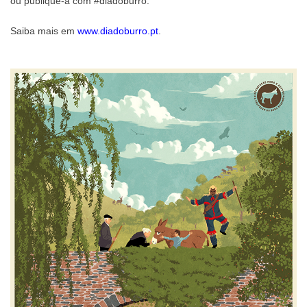
ou publique-a com
#diadoburro
.
Saiba mais em
www.diadoburro.pt
.