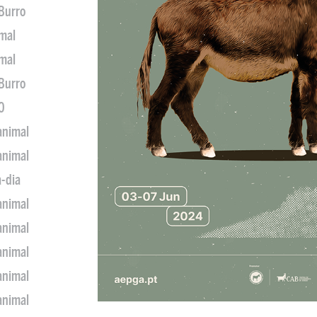
 Burro
imal
imal
 Burro
0
animal
animal
a-dia
animal
animal
animal
animal
animal