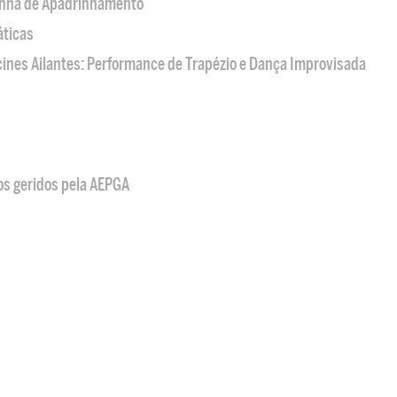
nha de Apadrinhamento
áticas
acines Ailantes: Performance de Trapézio e Dança Improvisada
os geridos pela AEPGA