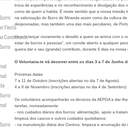
troca de experiências e no reconhecimento e divulgação dos r
como de quem a habita. É neste sentido que a nossa missão
 Burro
na valorização do Burro de Miranda assim como da cultura d
despovoadas, mas também uma das mais peculiares, de Portug
an Fiesta
 ao Caminhante
Iremos lançar novamente o desafio a quem se anima com o no
estar de burros e pessoas”, um convite aberto a qualquer pe
 Burro
queira dar o seu (grande) contributo, durante 5 dias na noss
O Voluntaria-te irá decorrer entre os dias 3 a 7 de Junho 
imal
Próximas datas:
imal
7 a 11 de Outubro (inscrições abertas no dia 7 de Agosto)
nte
4 a 8 de Novembro (inscrições abertas no dia 4 de Setembro)
 Burro
Os voluntários acompanharão os técnicos da AEPGA e dar-lhe
imal
tarefas, nomeadamente:
- nos cuidados diários dos burros: alimentação, apoio a trata
limpeza dos cascos e outros cuidados quotidianos;
 Burro
- na manutenção diária dos Centros: limpeza e arrumação do