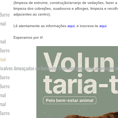
(limpeza de estrume, construção/arranjo de vedações, fazer a
limpeza dos cobrejões, suadouros e alforges, limpeza e recol
 Burro
adjacentes ao centro);
imal
Lê atentamente as informações
aqui
, e inscreve-te
aqui
.
Esperamos por ti!
imal
 Burro
imal
 Bivalves Ameaçados do Nordeste Transmontano: uma abordagem i
 Burro
 Burro
imal
imal
 Burro