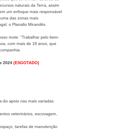
ecursos naturais da Terra, assim
 tem um enfoque mais responsável
e uma das zonas mais
al: o Planalto Mirandês.
sso mote: “Trabalhar pelo bem-
ssoa, com mais de 18 anos, que
a companhia.
de 2024
(ESGOTADO)
s-ão apoio nas mais variadas
mentos veterinários, escovagem,
 espaço, tarefas de manutenção