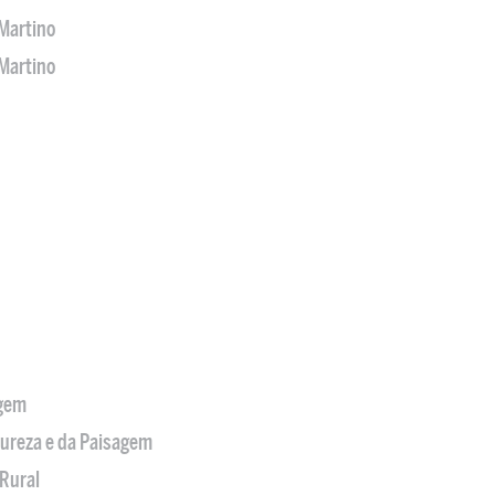
Martino
Martino
agem
tureza e da Paisagem
Rural