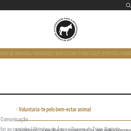
URRO DE MIRANDA
/
CRIADORES
/
BEM-ESTAR
/
CVBM
/
CALP
/
EVENTOS
/
COMO
•
Voluntaria-te pelo bem-estar animal
de Comunicação
 faz ao caminho | Moinhos de Água e Cuscos de Trigo-Barbela
Acreditamos na partilha de conhecimentos, nas redes interpe