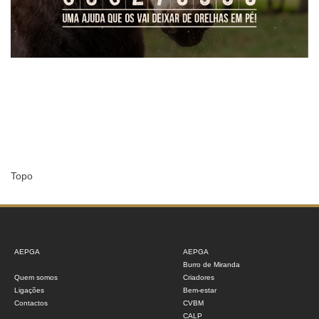
Topo
AEPGA
AEPGA
Burro de Miranda
Quem somos
Criadores
Ligações
Bem-estar
Contactos
CVBM
CALP