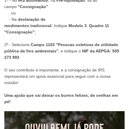
1º - No
IRS automático:
na
Pré-liquidação
, vá ao
campo
“Consignação”
ou
- Na
declaração de
rendimentos
tradicional:
Indique
Modelo 3
,
Quadro 11
"Consignação"
;
2º - Selecione
Campo 1102 "Pessoas coletivas de utilidade
pública de fins ambientais"
, e indique o
NIF da AEPGA:
505
273 993
O seu contributo é importante, e a consignação de IRS
representará um apoio essencial para seguir com a nossa
missão!
Uma ajuda que vai deixar os burros felizes, de orelhas em
pé!