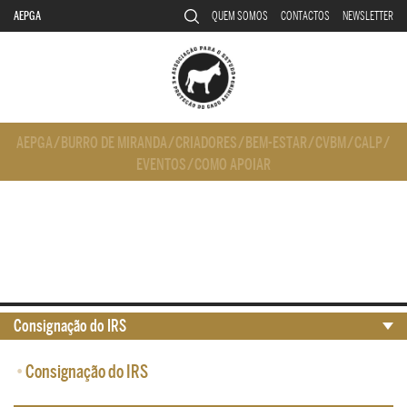
AEPGA
QUEM SOMOS
CONTACTOS
NEWSLETTER
AEPGA
/
BURRO DE MIRANDA
/
CRIADORES
/
BEM-ESTAR
/
CVBM
/
CALP
/
EVENTOS
/
COMO APOIAR
Consignação do IRS
•
Consignação do IRS