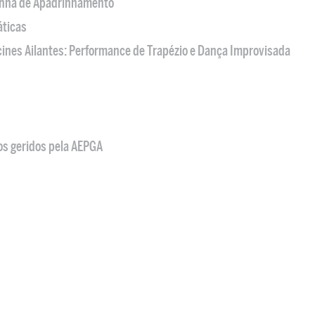
nha de Apadrinhamento
áticas
acines Ailantes: Performance de Trapézio e Dança Improvisada
os geridos pela AEPGA