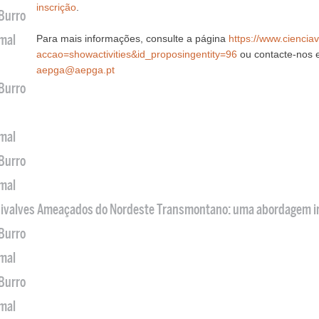
inscrição
.
 Burro
imal
Para mais informações, consulte a página
https://www.ciencia
accao=showactivities&id_proposingentity=96
ou contacte-nos 
aepga@aepga.pt
 Burro
imal
 Burro
imal
 Bivalves Ameaçados do Nordeste Transmontano: uma abordagem i
 Burro
imal
 Burro
imal