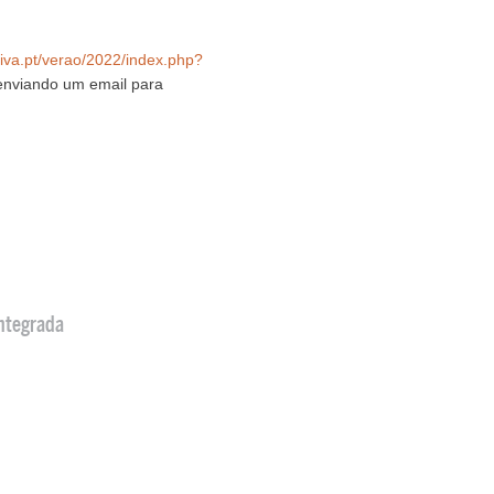
viva.pt/verao/2022/index.php?
enviando um email para
ntegrada