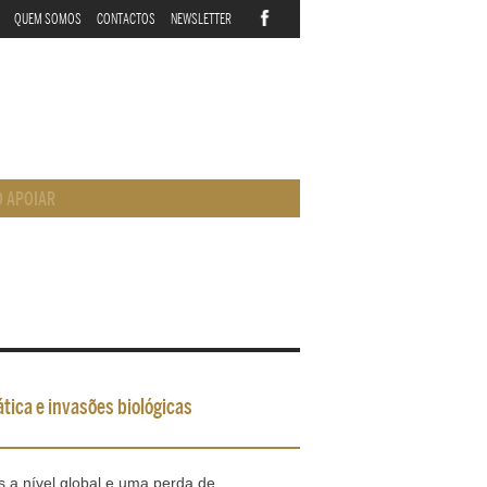
QUEM SOMOS
CONTACTOS
NEWSLETTER
 APOIAR
tica e invasões biológicas
a nível global e uma perda de