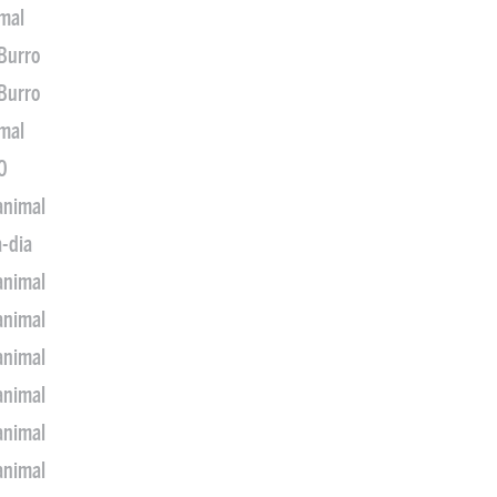
imal
 Burro
 Burro
imal
0
animal
a-dia
animal
animal
animal
animal
animal
animal