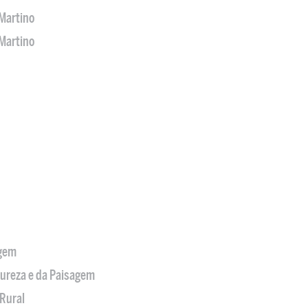
Martino
Martino
agem
tureza e da Paisagem
Rural