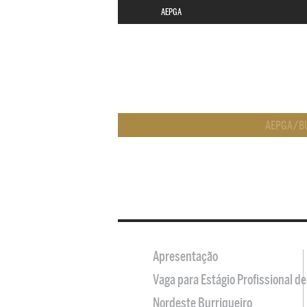
AEPGA
AEPGA
/
B
Apresentação
Vaga para Estágio Profissional 
Nordeste Burriqueiro