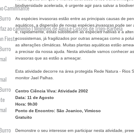
biodiversidade acelerada, é urgente agir para salvar a biodive
 ao Caminhante
 Burro
As espécies invasoras estão entre as principais causas de pe
aquáticos, a dispersão de novas espécies invasoras pode ser 
 faz ao caminho | Moinhos de Água e Cuscos de Trigo-Barbela
e, rapidamente, estas substituem as espécies nativas e a alt
an Fiesta
ecossistemas, já fragilizados por outras ameaças como a polui
as alterações climáticas. Muitas plantas aquáticas estão a
 Burro
a precisar da nossa ajuda. Nesta atividade vamos conhecer as
invasoras que as estão a ameaçar.
imal
Esta atividade decorre na área protegida Rede Natura - Rios
monitor Jael Palhas.
imal
 Burro
Centro Ciência Viva: Atividade 2002
Data: 11 de Agosto
nte
Hora: 9h30
imal
Ponto de Encontro: São Joanico, Vimioso
Gratuito
 Burro
Demonstre o seu interesse em participar nesta atividade, pr