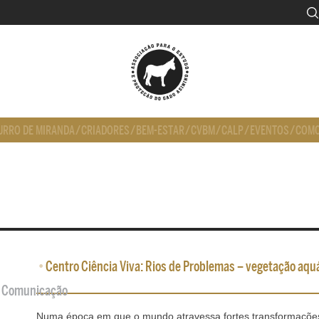
URRO DE MIRANDA
/
CRIADORES
/
BEM-ESTAR
/
CVBM
/
CALP
/
EVENTOS
/
COMO
•
Centro Ciência Viva: Rios de Problemas – vegetação aquá
de Comunicação
Numa época em que o mundo atravessa fortes transformações 