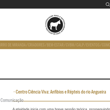
URRO DE MIRANDA
/
CRIADORES
/
BEM-ESTAR
/
CVBM
/
CALP
/
EVENTOS
/
COMO
•
Centro Ciência Viva: Anfíbios e Répteis do rio Angueira
de Comunicação
A atividade inicia com uma breve sessão teórica, prosseguin