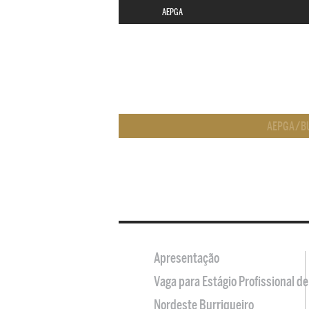
AEPGA
AEPGA
/
B
Apresentação
Vaga para Estágio Profissional 
Nordeste Burriqueiro