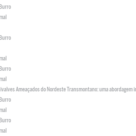
 Burro
imal
 Burro
imal
 Burro
imal
 Bivalves Ameaçados do Nordeste Transmontano: uma abordagem i
 Burro
imal
 Burro
imal