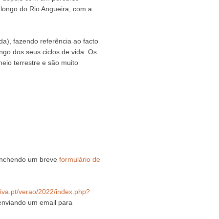
ao longo do Rio Angueira, com a
ida), fazendo referência ao facto
ngo dos seus ciclos de vida. Os
eio terrestre e são muito
eenchendo um breve
formulário de
viva.pt/verao/2022/index.php?
enviando um email para