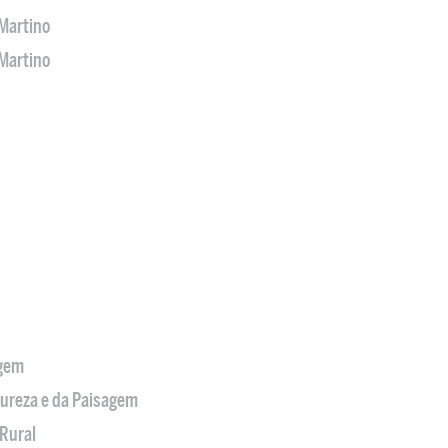
Martino
Martino
agem
tureza e da Paisagem
Rural