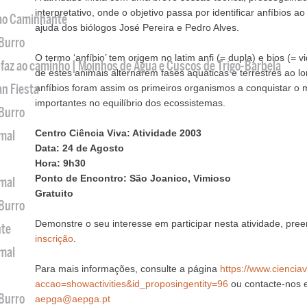
interpretativo, onde o objetivo passa por identificar anfíbios 
 ao Caminhante
ajuda dos biólogos José Pereira e Pedro Alves.
 Burro
O termo ‘anfíbio’ tem origem no latim anfi (= dupla) e bios (= v
 faz ao caminho | Moinhos de Água e Cuscos de Trigo-Barbela
de estes animais alternarem fases aquáticas e terrestres ao lo
an Fiesta
anfíbios foram assim os primeiros organismos a conquistar o m
importantes no equilíbrio dos ecossistemas.
 Burro
Centro Ciência Viva: Atividade 2003
imal
Data: 24 de Agosto
Hora: 9h30
Ponto de Encontro: São Joanico, Vimioso
imal
Gratuito
 Burro
Demonstre o seu interesse em participar nesta atividade, pr
nte
inscrição
.
imal
Para mais informações, consulte a página
https://www.ciencia
accao=showactivities&id_proposingentity=96
ou contacte-nos 
 Burro
aepga@aepga.pt