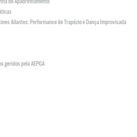
nha de Apadrinhamento
áticas
acines Ailantes: Performance de Trapézio e Dança Improvisada
os geridos pela AEPGA