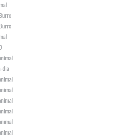
imal
 Burro
 Burro
imal
0
animal
a-dia
animal
animal
animal
animal
animal
animal