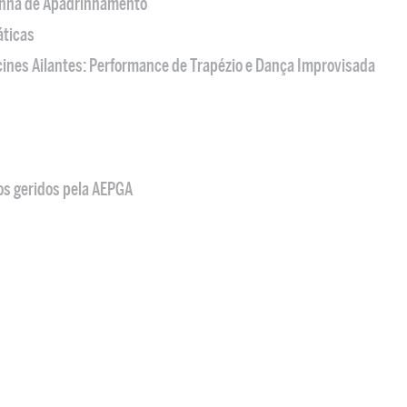
nha de Apadrinhamento
áticas
acines Ailantes: Performance de Trapézio e Dança Improvisada
os geridos pela AEPGA