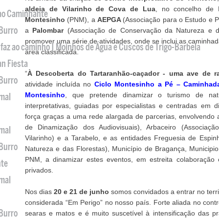
aldeia de Vilarinho de Cova de Lua
, no concelho de
 ao Caminhante
Montesinho
(PNM), a
AEPGA
(Associação para o Estudo e 
 Burro
a
Palombar
(Associação de Conservação da Natureza e d
promover uma série de atividades, onde se inclui as caminhada
 faz ao caminho | Moinhos de Água e Cuscos de Trigo-Barbela
área classificada.
an Fiesta
“
À Descoberta do Tartaranhão-caçador - uma ave de ra
 Burro
atividade incluída no
Ciclo Montesinho a Pé – Caminhadas
Montesinho
, que pretende dinamizar o turismo de n
imal
interpretativas, guiadas por especialistas e centradas em 
força graças a uma rede alargada de parcerias, envolvendo 
de Dinamização dos Audiovisuais), Arbaceiro (Associação
imal
Vilarinho) e a Tarabelo, e as entidades Freguesia de Espin
 Burro
Natureza e das Florestas), Município de Bragança, Municip
PNM, a dinamizar estes eventos, em estreita colaboração c
nte
privados.
imal
Nos dias
20 e 21 de junho
somos convidados a entrar no terri
considerada “Em Perigo” no nosso país. Forte aliada no contro
 Burro
searas e matos e é muito suscetível à intensificação das prá