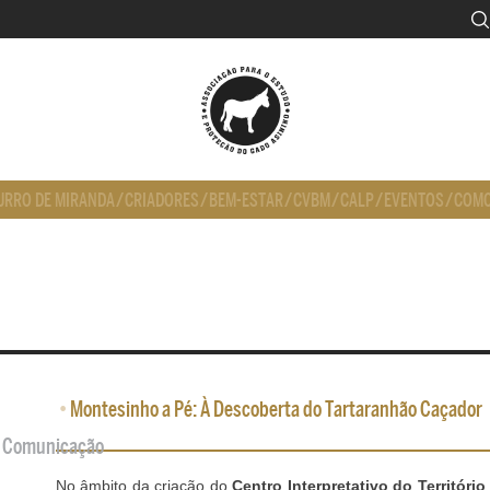
URRO DE MIRANDA
/
CRIADORES
/
BEM-ESTAR
/
CVBM
/
CALP
/
EVENTOS
/
COMO
•
Montesinho a Pé: À Descoberta do Tartaranhão Caçador
de Comunicação
No âmbito da criação do
Centro Interpretativo do Território