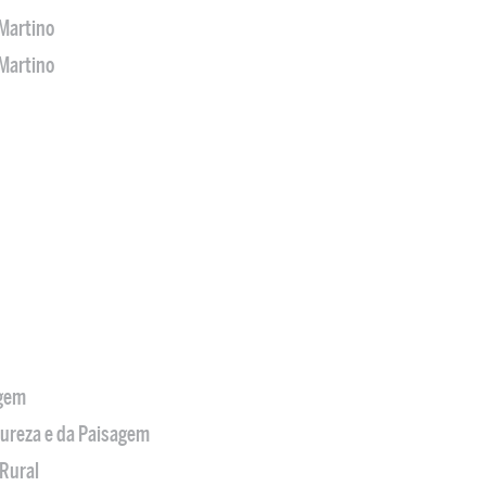
Martino
Martino
agem
tureza e da Paisagem
Rural