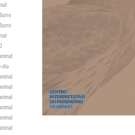
imal
 Burro
 Burro
imal
0
animal
a-dia
animal
animal
animal
animal
animal
animal