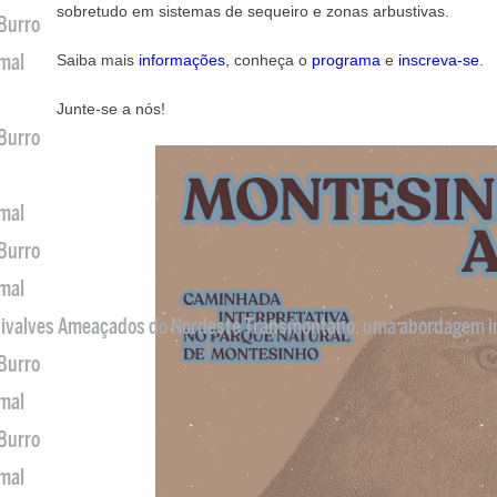
sobretudo em sistemas de sequeiro e zonas arbustivas.
 Burro
imal
Saiba mais
informações
, conheça o
programa
e
inscreva-se
.
Junte-se a nós!
 Burro
imal
 Burro
imal
 Bivalves Ameaçados do Nordeste Transmontano: uma abordagem i
 Burro
imal
 Burro
imal