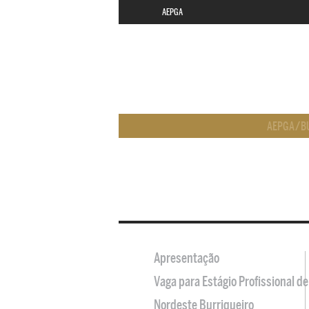
AEPGA
AEPGA
/
B
Apresentação
Vaga para Estágio Profissional 
Nordeste Burriqueiro