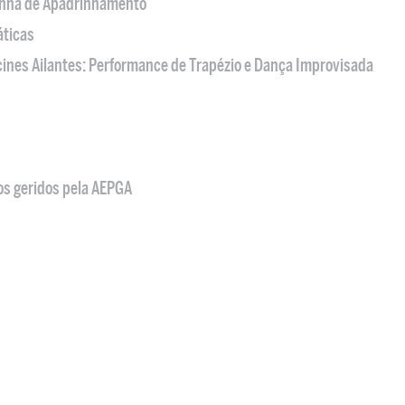
nha de Apadrinhamento
áticas
acines Ailantes: Performance de Trapézio e Dança Improvisada
os geridos pela AEPGA