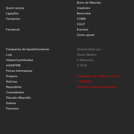
Burro de Miranda
Quem somos
Criadores
Ligações
Bem-estar
Contactos
CVBM
CALP
Facebook
Eventos
Como apoiar
Campanha de Apadrinhamento
Desenvolvido por
Loja
Álvaro Martino
Visitas/Caminhadas
e
Webprodz
ASINIFIRE
© 2019
Fichas informativas
Projetos
Fotografias de ©Cláudia Costa
Notícias
e ©AEPGA.
Repositório
Todos os direitos reservados.
Curiosidades
Planalto Mirandês
Galeria
Parceiros