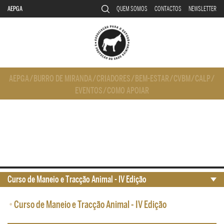
AEPGA
QUEM SOMOS
CONTACTOS
NEWSLETTER
AEPGA
/
BURRO DE MIRANDA
/
CRIADORES
/
BEM-ESTAR
/
CVBM
/
CALP
/
EVENTOS
/
COMO APOIAR
Curso de Maneio e Tracção Animal - IV Edição
•
Curso de Maneio e Tracção Animal - IV Edição