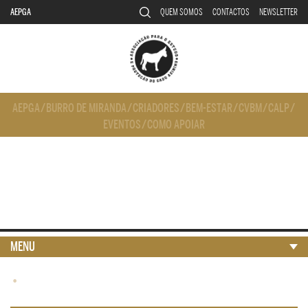
AEPGA
QUEM SOMOS
CONTACTOS
NEWSLETTER
AEPGA
/
BURRO DE MIRANDA
/
CRIADORES
/
BEM-ESTAR
/
CVBM
/
CALP
/
EVENTOS
/
COMO APOIAR
MENU
•