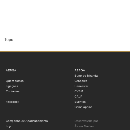
Topo
AEPGA
AEPGA
Burro de Miranda
Quem somos
Criadores
Ligações
Bem-estar
Contactos
CVBM
CALP
Facebook
Eventos
Como apoiar
Campanha de Apadrinhamento
Desenvolvido por
Loja
Álvaro Martino