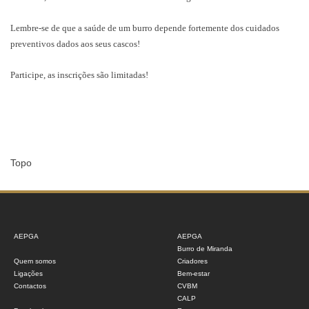
Lembre-se de que a saúde de um burro depende fortemente dos cuidados
preventivos dados aos seus cascos!
Participe, as inscrições são limitadas!
Topo
AEPGA
AEPGA
Burro de Miranda
Quem somos
Criadores
Ligações
Bem-estar
Contactos
CVBM
CALP