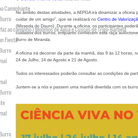
 ao Caminhante
No âmbito destas atividades, a AEPGA irá dinamizar a oficina 
 Burro
cuidar de um amigo", que se realizará no
Centro de Valorizaç
(Miranda do Douro). Durante a oficina, os participantes poderão
 faz ao caminho | Moinhos de Água e Cuscos de Trigo-Barbela
cuidados dos burros, enquanto conhecem esta raça autóctone o
an Fiesta
Burro de Miranda.
 Burro
A oficina irá decorrer da parte da manhã, das 9 às 12 horas, n
24 de Julho, 14 de Agosto e 21 de Agosto.
imal
Todos os interessados poderão consultar as condições de par
imal
Juntem-se a nós e passem uma manhã divertida com os burro
 Burro
nte
imal
 Burro