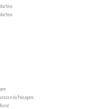
Martino
Martino
agem
tureza e da Paisagem
Rural