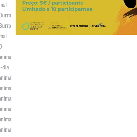
imal
 Burro
 Burro
imal
0
animal
a-dia
animal
animal
animal
animal
animal
animal