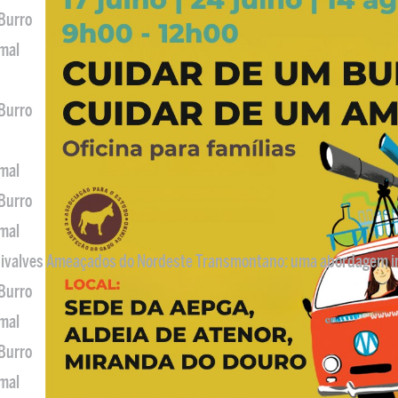
 Burro
imal
 Burro
imal
 Burro
imal
 Bivalves Ameaçados do Nordeste Transmontano: uma abordagem i
 Burro
imal
 Burro
imal