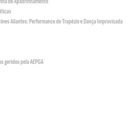
nha de Apadrinhamento
áticas
acines Ailantes: Performance de Trapézio e Dança Improvisada
os geridos pela AEPGA