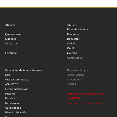
AEPGA
AEPGA
Burro de Miranda
Quem somos
Criadores
Ligações
Bem-estar
Contactos
CVBM
CALP
Facebook
Eventos
Como apoiar
Campanha de Apadrinhamento
Desenvolvido por
Loja
Álvaro Martino
Visitas/Caminhadas
e
Webprodz
ASINIFIRE
© 2019
Fichas informativas
Projetos
Fotografias de ©Cláudia Costa
Notícias
e ©AEPGA.
Repositório
Todos os direitos reservados.
Curiosidades
Planalto Mirandês