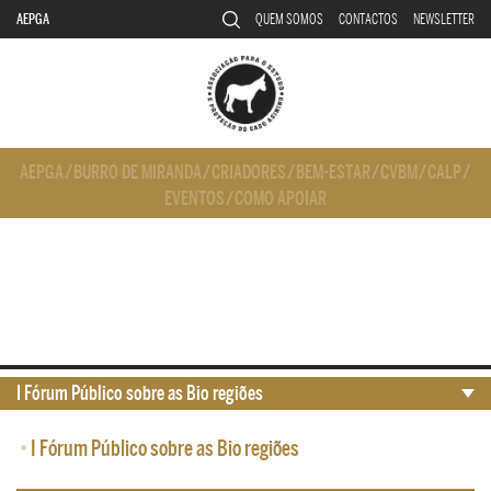
AEPGA
QUEM SOMOS
CONTACTOS
NEWSLETTER
AEPGA
/
BURRO DE MIRANDA
/
CRIADORES
/
BEM-ESTAR
/
CVBM
/
CALP
/
EVENTOS
/
COMO APOIAR
I Fórum Público sobre as Bio regiões
•
I Fórum Público sobre as Bio regiões