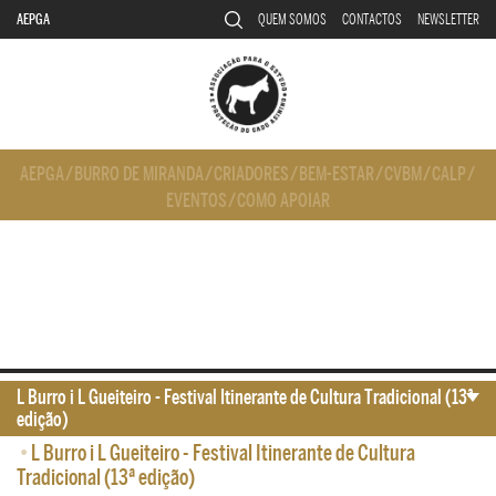
AEPGA
QUEM SOMOS
CONTACTOS
NEWSLETTER
AEPGA
/
BURRO DE MIRANDA
/
CRIADORES
/
BEM-ESTAR
/
CVBM
/
CALP
/
EVENTOS
/
COMO APOIAR
L Burro i L Gueiteiro - Festival Itinerante de Cultura Tradicional (13ª
edição)
•
L Burro i L Gueiteiro - Festival Itinerante de Cultura
Tradicional (13ª edição)