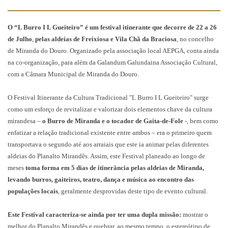
O “L Burro I L Gueiteiro” é um festival itinerante que decorre de 22 a 26
de Julho
,
pelas aldeias de Freixiosa e
Vila Chã da Braciosa
, no concelho
de Miranda do Douro. Organizado pela associação local AEPGA, conta ainda
na co-organização, para além da Galandum Galundaina Associação Cultural,
com a Câmara Municipal de Miranda do Douro.
O Festival Itinerante da Cultura Tradicional "L Burro I L Gueiteiro" surge
como um esforço de revitalizar e valorizar dois elementos chave da cultura
mirandesa –
o
Burro de Miranda
e o
tocador de Gaita-de-Fole
-, bem como
enfatizar a relação tradicional existente entre ambos – era o primeiro quem
transportava o segundo até aos arraiais que este ia animar pelas diferentes
aldeias do Planalto Mirandês. Assim, este Festival planeado ao longo de
meses
toma forma em 5 dias de itinerância pelas aldeias de Miranda,
levando burros, gaiteiros, teatro, dança e música ao encontro das
populações locais
, geralmente desprovidas deste tipo de evento cultural.
Este Festival caracteriza-se ainda por ter uma dupla missão:
mostrar o
melhor do Planalto Mirandês e quebrar, ao mesmo tempo, o estereótipo de