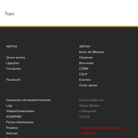
Topo
AEPGA
AEPGA
Burro de Miranda
Quem somos
Criadores
Ligações
Bem-estar
Contactos
CVBM
CALP
Facebook
Eventos
Como apoiar
Campanha de Apadrinhamento
Desenvolvido por
Loja
Álvaro Martino
Visitas/Caminhadas
e
Webprodz
ASINIFIRE
© 2019
Fichas informativas
Projetos
Fotografias de ©Cláudia Costa
Notícias
e ©AEPGA.