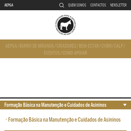
AEPGA
QUEM SOMOS
CONTACTOS
NEWSLETTER
AEPGA
/
BURRO DE MIRANDA
/
CRIADORES
/
BEM-ESTAR
/
CVBM
/
CALP
/
EVENTOS
/
COMO APOIAR
Formação Básica na Manutenção e Cuidados de Asininos
•
Formação Básica na Manutenção e Cuidados de Asininos