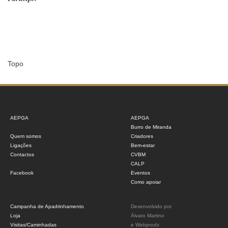
Topo
AEPGA
AEPGA
Burro de Miranda
Quem somos
Criadores
Ligações
Bem-estar
Contactos
CVBM
CALP
Facebook
Eventos
Como apoiar
Campanha de Apadrinhamento
Desenvolvido por
Loja
Álvaro Martino
Visitas/Caminhadas
e
Webprodz