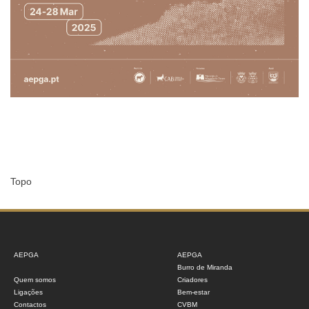
Topo
AEPGA
AEPGA
Burro de Miranda
Quem somos
Criadores
Ligações
Bem-estar
Contactos
CVBM