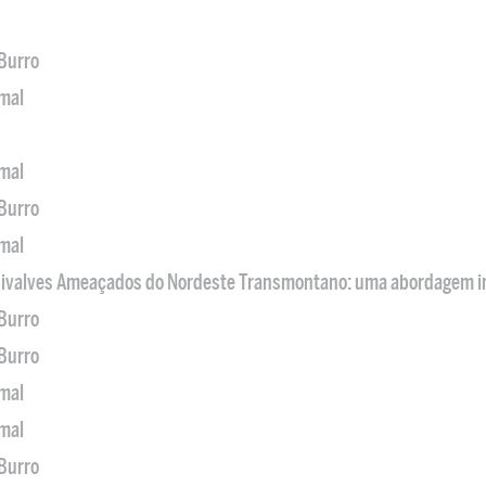
 Burro
imal
imal
 Burro
imal
 Bivalves Ameaçados do Nordeste Transmontano: uma abordagem i
 Burro
 Burro
imal
imal
 Burro