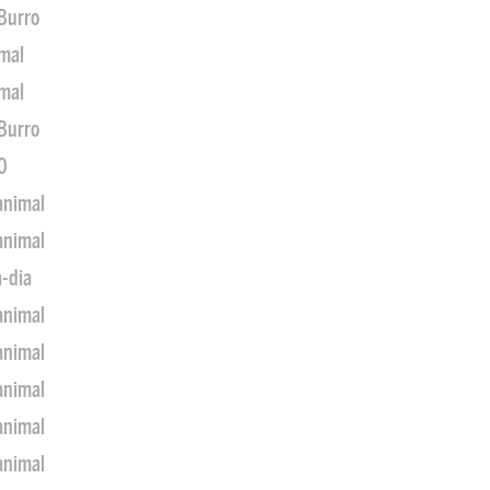
 Burro
imal
imal
 Burro
0
animal
animal
a-dia
animal
animal
animal
animal
animal