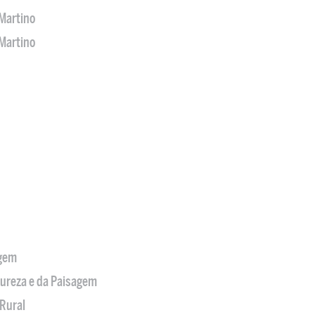
Martino
Martino
agem
tureza e da Paisagem
Rural