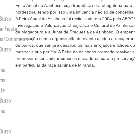
Feira Anual do Azinhoso, cuja frequência era obrigatória para
nordestina, tendo por isso uma influência não só de concelhi
 Burro
A Feira Anual do Azinhoso foi revitalizada em 2004 pela AEPG
Investigação e Valorização Etnográfica e Cultural de Azinhos
an Fiesta
de Mogadouro e a Junta de Freguesia de Azinhoso. O empenh
 ao Caminhante
cooperação com a organização do evento ajudou a recuperar 
de burros, que sempre desafiou os mais arrojados e foliões do
 Burro
mostrar a sua perícia. A Feira do Azinhoso pretende reavivar
promover e sensibilizar curiosos e criadores para a preservaç
em particular da raça asinina de Miranda.
imal
imal
nte
 Burro
imal
 Burro