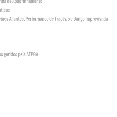
nha de Apadrinhamento
áticas
acines Ailantes: Performance de Trapézio e Dança Improvisada
os geridos pela AEPGA