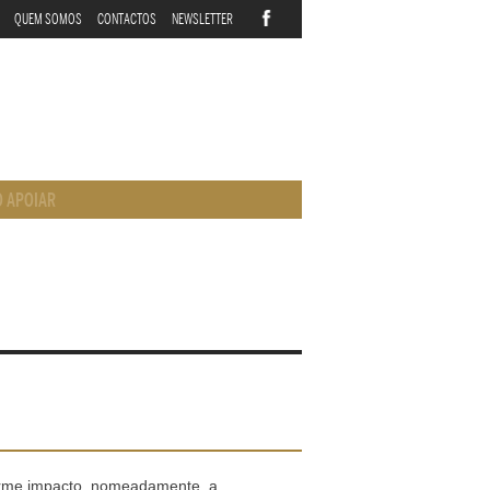
QUEM SOMOS
CONTACTOS
NEWSLETTER
 APOIAR
orme impacto, nomeadamente, a