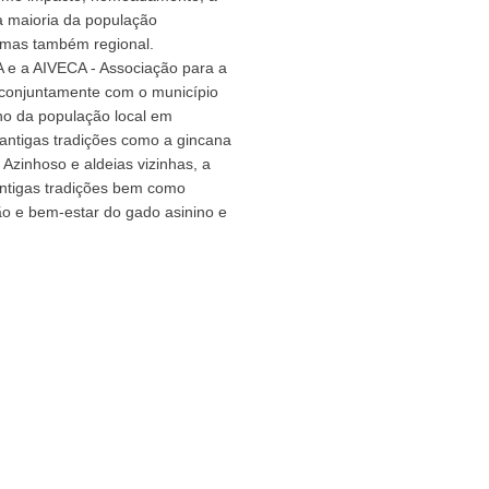
 a maioria da população
a mas também regional.
A e a AIVECA - Associação para a
o conjuntamente com o município
o da população local em
antigas tradições como a gincana
 Azinhoso e aldeias vizinhas, a
 antigas tradições bem como
ão e bem-estar do gado asinino e