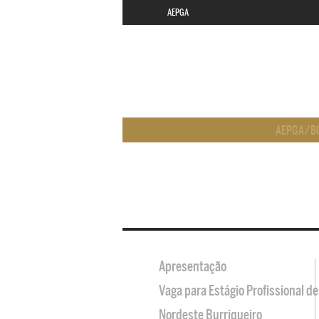
AEPGA
AEPGA
/
B
Apresentação
Vaga para Estágio Profissional 
Nordeste Burriqueiro