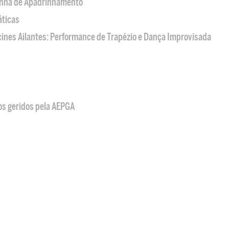
nha de Apadrinhamento
áticas
acines Ailantes: Performance de Trapézio e Dança Improvisada
os geridos pela AEPGA