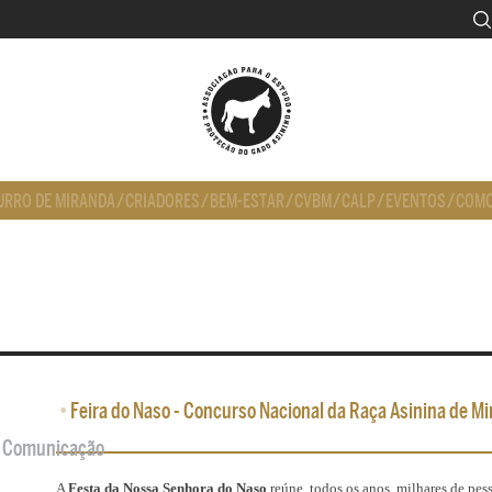
URRO DE MIRANDA
/
CRIADORES
/
BEM-ESTAR
/
CVBM
/
CALP
/
EVENTOS
/
COMO
•
Feira do Naso - Concurso Nacional da Raça Asinina de Mi
de Comunicação
A
Festa da Nossa Senhora do Naso
reúne, todos os anos, milhares de pess