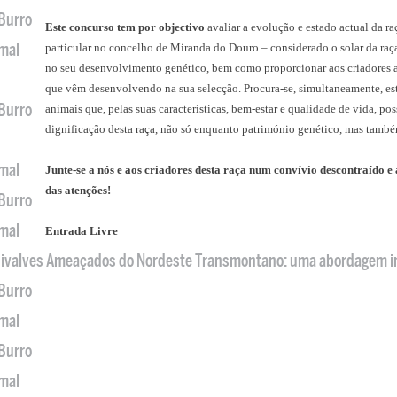
 Burro
Este concurso tem por objectivo
avaliar a evolução e estado actual da r
imal
particular no concelho de Miranda do Douro – considerado o solar da raça 
no seu desenvolvimento genético, bem como proporcionar aos criadores 
que vêm desenvolvendo na sua selecção. Procura-se, simultaneamente, est
 Burro
animais que, pelas suas características, bem-estar e qualidade de vida, p
dignificação desta raça, não só enquanto património genético, mas també
imal
Junte-se a nós e aos criadores desta raça num convívio descontraído e
das atenções!
 Burro
imal
Entrada Livre
 Bivalves Ameaçados do Nordeste Transmontano: uma abordagem i
 Burro
imal
 Burro
imal