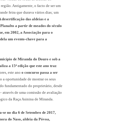
região. Antigamente, o facto de ser um
ande feira que durava vários dias; um
A desertificação das aldeias e a
Planalto a partir de meados do século
ue, em 2002, a Associação para o
r dela um evento-chave para a
icípio de Miranda do Douro e sob a
liza a 15ª edição que este ano traz
ores, este ano
o concurso passa a ser
ão a oportunidade de mostrar os seus
dido fundamentado do proprietário, desde
 – através de uma comissão de avaliação
ógico da Raça Asinina de Miranda.
-se no dia 6 de Setembro de 2017,
nhora do Naso, aldeia da Póvoa,