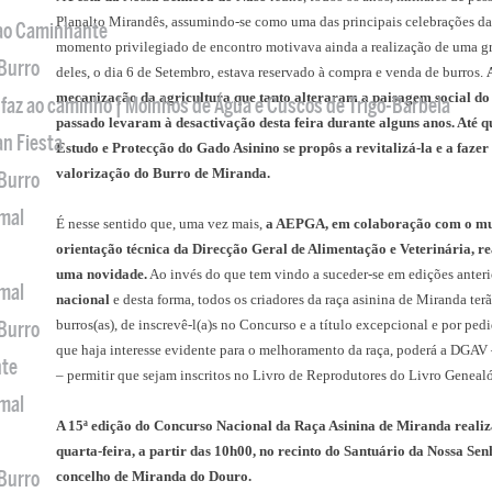
Planalto Mirandês, assumindo-se como uma das principais celebrações da 
 ao Caminhante
momento privilegiado de encontro motivava ainda a realização de uma gr
 Burro
deles, o dia 6 de Setembro, estava reservado à compra e venda de burros.
mecanização da agricultura que tanto alteraram a paisagem social do 
 faz ao caminho | Moinhos de Água e Cuscos de Trigo-Barbela
passado levaram à desactivação desta feira durante alguns anos. Até q
an Fiesta
Estudo e Protecção do Gado Asinino se propôs a revitalizá-la e a faze
valorização do Burro de Miranda.
 Burro
imal
É nesse sentido que, uma vez mais,
a AEPGA, em colaboração com o mun
orientação técnica da Direcção Geral de Alimentação e Veterinária, rea
uma novidade.
Ao invés
do que tem vindo a suceder-se
em edições anteri
imal
nacional
e desta forma, todos os criadores da raça asinina de Miranda ter
burros(as), de inscrevê-l(a)s no Concurso e a título excepcional e por pe
 Burro
que haja interesse evidente para o melhoramento da raça, poderá a DGAV
nte
– permitir que sejam inscritos no Livro de Reprodutores do Livro Geneal
imal
A 15ª edição do Concurso Nacional da Raça Asinina de Miranda realiza
quarta-feira, a partir das 10h00, no recinto do Santuário da Nossa Se
 Burro
concelho de Miranda do Douro.