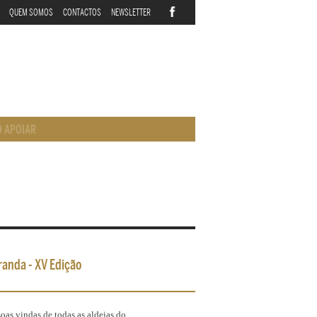
QUEM SOMOS
CONTACTOS
NEWSLETTER
 APOIAR
randa - XV Edição
oas vindas de todas as aldeias do