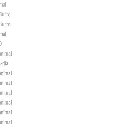
imal
 Burro
 Burro
imal
0
animal
a-dia
animal
animal
animal
animal
animal
animal