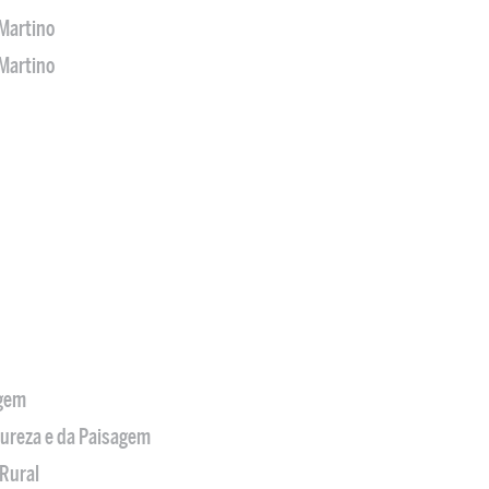
Martino
Martino
agem
tureza e da Paisagem
Rural