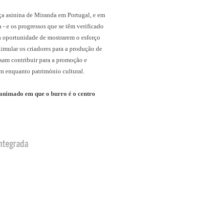
aça asinina de Miranda em Portugal, e em
- e os progressos que se têm verificado
a oportunidade de mostrarem o esforço
imular os criadores para a produção de
ossam contribuir para a promoção e
m enquanto património cultural.
 animado em que o burro é o centro
ntegrada