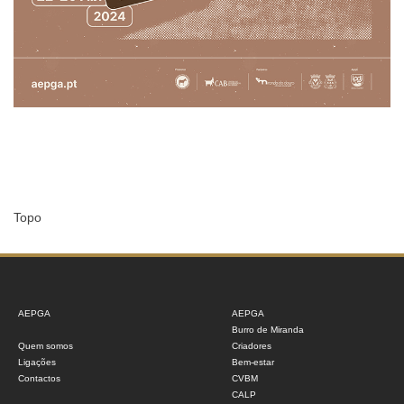
Topo
AEPGA
AEPGA
Burro de Miranda
Quem somos
Criadores
Ligações
Bem-estar
Contactos
CVBM
CALP