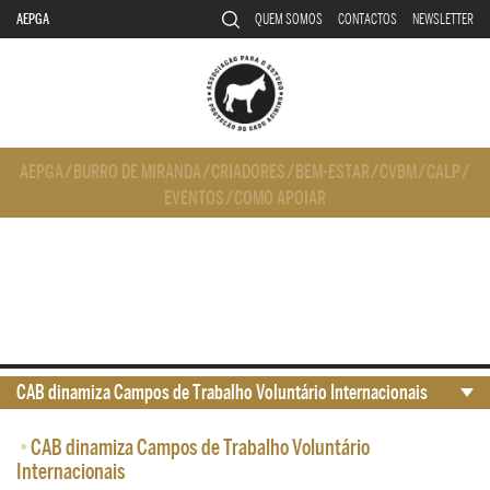
AEPGA
QUEM SOMOS
CONTACTOS
NEWSLETTER
AEPGA
/
BURRO DE MIRANDA
/
CRIADORES
/
BEM-ESTAR
/
CVBM
/
CALP
/
EVENTOS
/
COMO APOIAR
CAB dinamiza Campos de Trabalho Voluntário Internacionais
•
CAB dinamiza Campos de Trabalho Voluntário
Internacionais