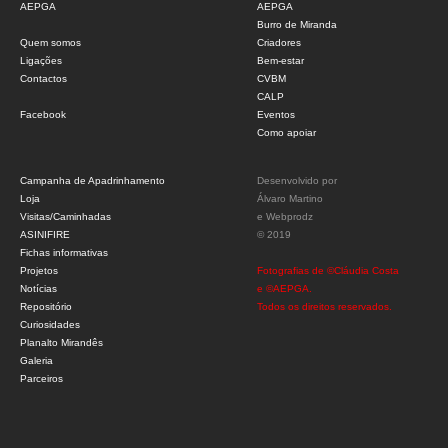
AEPGA
AEPGA
Burro de Miranda
Quem somos
Criadores
Ligações
Bem-estar
Contactos
CVBM
CALP
Facebook
Eventos
Como apoiar
Campanha de Apadrinhamento
Desenvolvido por
Loja
Álvaro Martino
Visitas/Caminhadas
e
Webprodz
ASINIFIRE
© 2019
Fichas informativas
Projetos
Fotografias de ©Cláudia Costa
Notícias
e ©AEPGA.
Repositório
Todos os direitos reservados.
Curiosidades
Planalto Mirandês
Galeria
Parceiros