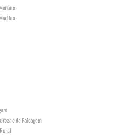
Martino
Martino
agem
tureza e da Paisagem
Rural