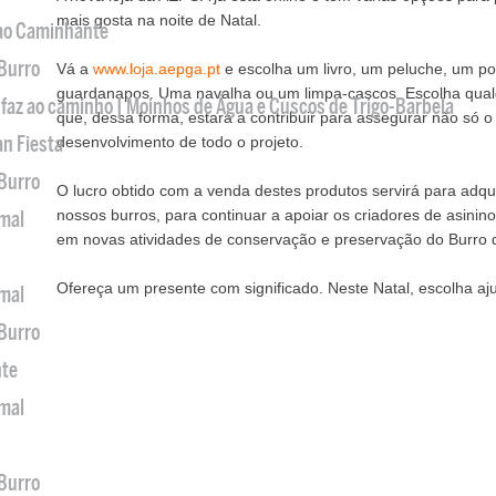
mais gosta na noite de Natal.
 ao Caminhante
 Burro
Vá a
www.loja.aepga.pt
e escolha um livro, um peluche, um po
guardanapos. Uma navalha ou um limpa-cascos. Escolha qua
 faz ao caminho | Moinhos de Água e Cuscos de Trigo-Barbela
que, dessa forma, estará a contribuir para assegurar não só
an Fiesta
desenvolvimento de todo o projeto.
 Burro
O lucro obtido com a venda destes produtos servirá para adqui
nossos burros, para continuar a apoiar os criadores de asinin
imal
em novas atividades de conservação e preservação do Burro 
Ofereça um presente com significado. Neste Natal, escolha aj
imal
 Burro
nte
imal
 Burro