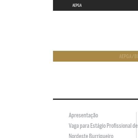
AEPGA
AEPGA
/
B
Apresentação
Vaga para Estágio Profissional 
Nordeste Burriqueiro