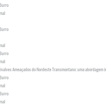
 Burro
imal
 Burro
imal
 Burro
imal
 Bivalves Ameaçados do Nordeste Transmontano: uma abordagem i
 Burro
imal
 Burro
imal