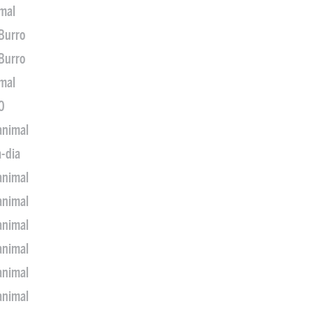
imal
 Burro
 Burro
imal
0
animal
a-dia
animal
animal
animal
animal
animal
animal