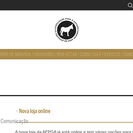
URRO DE MIRANDA
/
CRIADORES
/
BEM-ESTAR
/
CVBM
/
CALP
/
EVENTOS
/
COMO
•
Nova loja online
de Comunicação
A nova loja da AEPGA já está online e tem várias opções par