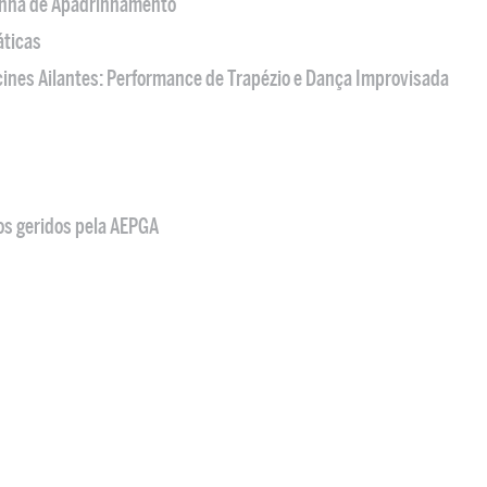
nha de Apadrinhamento
áticas
acines Ailantes: Performance de Trapézio e Dança Improvisada
os geridos pela AEPGA