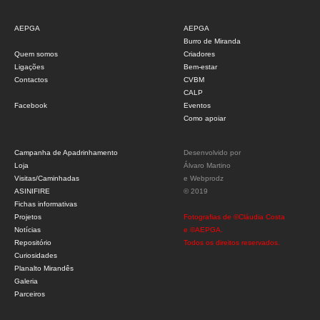
AEPGA
AEPGA
Burro de Miranda
Quem somos
Criadores
Ligações
Bem-estar
Contactos
CVBM
CALP
Facebook
Eventos
Como apoiar
Campanha de Apadrinhamento
Desenvolvido por
Loja
Álvaro Martino
Visitas/Caminhadas
e
Webprodz
ASINIFIRE
© 2019
Fichas informativas
Projetos
Fotografias de ©Cláudia Costa
Notícias
e ©AEPGA.
Repositório
Todos os direitos reservados.
Curiosidades
Planalto Mirandês
Galeria
Parceiros