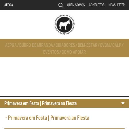
AEPGA
QUEM SOMOS
CONTACTOS
NEWSLETTER
AEPGA
/
BURRO DE MIRANDA
/
CRIADORES
/
BEM-ESTAR
/
CVBM
/
CALP
/
EVENTOS
/
COMO APOIAR
Primavera em Festa | Primavera an Fiesta
•
Primavera em Festa | Primavera an Fiesta