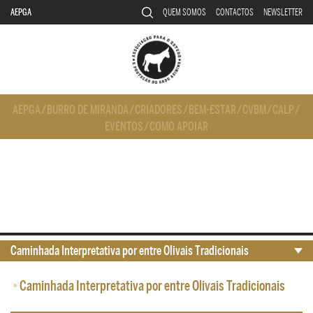
AEPGA
QUEM SOMOS
CONTACTOS
NEWSLETTER
AEPGA
/
BURRO DE MIRANDA
/
CRIADORES
/
BEM-ESTAR
/
CVBM
/
CALP
/
EVENTOS
/
COMO APOIAR
Caminhada Interpretativa por entre Olivais Tradicionais
•
Caminhada Interpretativa por entre Olivais Tradicionais