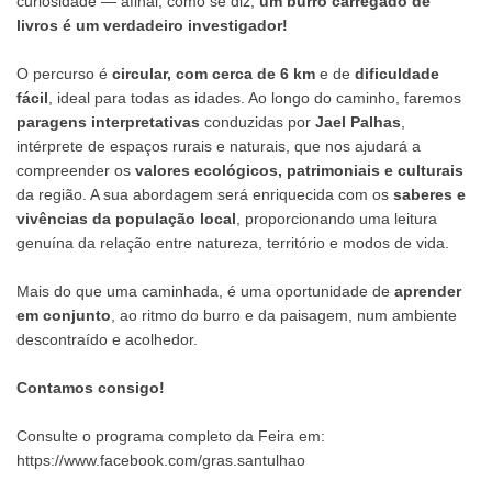
curiosidade — afinal, como se diz,
um burro carregado de
livros é um verdadeiro investigador!
O percurso é
circular, com cerca de 6 km
e de
dificuldade
fácil
, ideal para todas as idades. Ao longo do caminho, faremos
paragens interpretativas
conduzidas por
Jael Palhas
,
intérprete de espaços rurais e naturais, que nos ajudará a
compreender os
valores ecológicos, patrimoniais e culturais
da região. A sua abordagem será enriquecida com os
saberes e
vivências da população local
, proporcionando uma leitura
genuína da relação entre natureza, território e modos de vida.
Mais do que uma caminhada, é uma oportunidade de
aprender
em conjunto
, ao ritmo do burro e da paisagem, num ambiente
descontraído e acolhedor.
Contamos consigo!
Consulte o programa completo da Feira em:
https://www.facebook.com/gras.santulhao