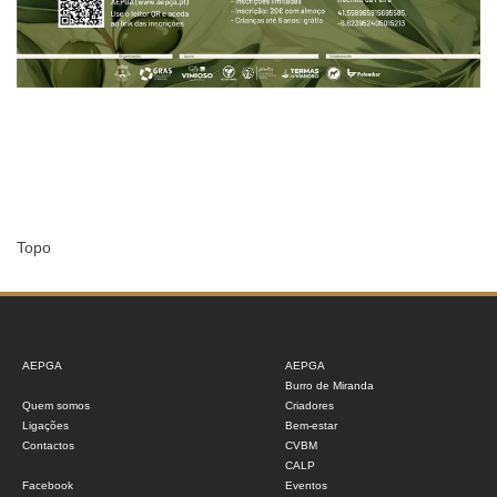
Topo
AEPGA
AEPGA
Burro de Miranda
Quem somos
Criadores
Ligações
Bem-estar
Contactos
CVBM
CALP
Facebook
Eventos