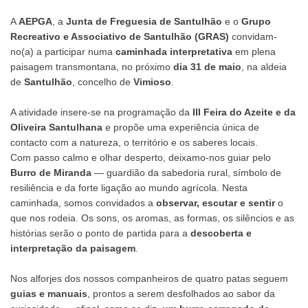
A
AEPGA
, a
Junta de Freguesia de Santulhão
e o
Grupo
Recreativo e Associativo de Santulhão (GRAS)
convidam-
no(a) a participar numa
caminhada interpretativa
em plena
paisagem transmontana, no próximo
dia 31 de maio
, na aldeia
de
Santulhão
, concelho de
Vimioso
.
A atividade insere-se na programação da
III Feira do Azeite e da
Oliveira Santulhana
e propõe uma experiência única de
contacto com a natureza, o território e os saberes locais.
Com passo calmo e olhar desperto, deixamo-nos guiar pelo
Burro de Miranda
— guardião da sabedoria rural, símbolo de
resiliência e da forte ligação ao mundo agrícola. Nesta
caminhada, somos convidados a
observar, escutar e sentir
o
que nos rodeia. Os sons, os aromas, as formas, os silêncios e as
histórias serão o ponto de partida para a
descoberta e
interpretação da paisagem
.
Nos alforjes dos nossos companheiros de quatro patas seguem
guias e manuais
, prontos a serem desfolhados ao sabor da