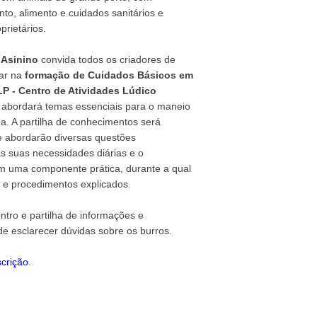
o, alimento e cuidados sanitários e
prietários.
 Asinino
convida todos os criadores de
ar na
formação de Cuidados Básicos em
LP - Centro de Atividades Lúdico
o abordará temas essenciais para o maneio
a. A partilha de conhecimentos será
e abordarão diversas questões
s suas necessidades diárias e o
m uma componente prática, durante a qual
s e procedimentos explicados.
tro e partilha de informações e
e esclarecer dúvidas sobre os burros.
scrição
.