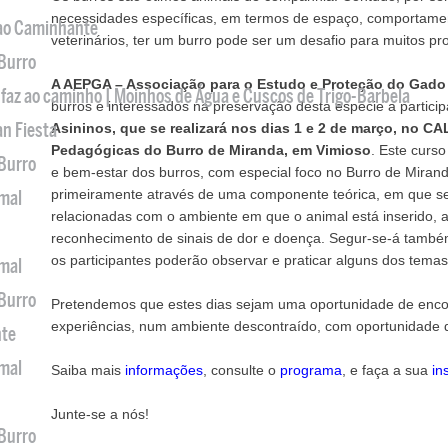
necessidades específicas, em termos de espaço, comportament
 ao Caminhante
veterinários, ter um burro pode ser um desafio para muitos pro
 Burro
A AEPGA – Associação para o Estudo e Proteção do Gado
 faz ao caminho | Moinhos de Água e Cuscos de Trigo-Barbela
burros e interessados na preservação desta espécie a particip
an Fiesta
Asininos, que se realizará nos dias 1 e 2 de março, no CA
Pedagógicas do Burro de Miranda, em Vimioso
. Este curs
 Burro
e bem-estar dos burros, com especial foco no Burro de Mirand
primeiramente através de uma componente teórica, em que s
imal
relacionadas com o ambiente em que o animal está inserido, a
reconhecimento de sinais de dor e doença. Segur-se-á també
os participantes poderão observar e praticar alguns dos tema
imal
 Burro
Pretendemos que estes dias sejam uma oportunidade de encon
experiências, num ambiente descontraído, com oportunidade d
nte
imal
Saiba mais
informações
, consulte o
programa
, e faça a sua
in
Junte-se a nós!
 Burro