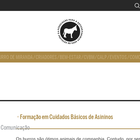
URRO DE MIRANDA
/
CRIADORES
/
BEM-ESTAR
/
CVBM
/
CALP
/
EVENTOS
/
COMO
•
Formação em Cuidados Básicos de Asininos
de Comunicação
Os burros são ótimos animais de companhia. Contudo, por se