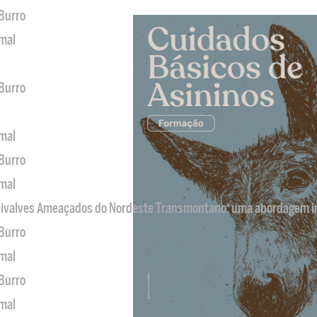
 Burro
imal
 Burro
imal
 Burro
imal
 Bivalves Ameaçados do Nordeste Transmontano: uma abordagem i
 Burro
imal
 Burro
imal