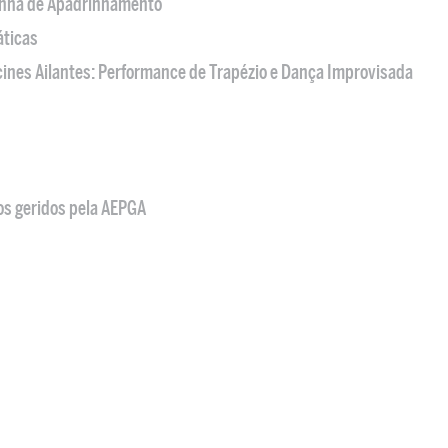
nha de Apadrinhamento
áticas
acines Ailantes: Performance de Trapézio e Dança Improvisada
os geridos pela AEPGA