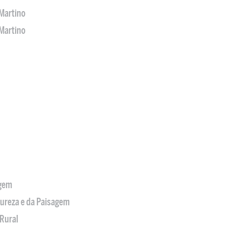
Martino
Martino
agem
tureza e da Paisagem
Rural