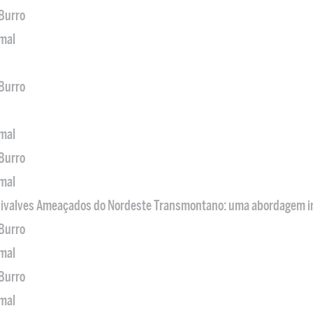
 Burro
imal
 Burro
imal
 Burro
imal
 Bivalves Ameaçados do Nordeste Transmontano: uma abordagem i
 Burro
imal
 Burro
imal