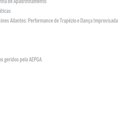
nha de Apadrinhamento
áticas
acines Ailantes: Performance de Trapézio e Dança Improvisada
os geridos pela AEPGA