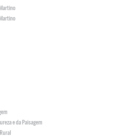
Martino
Martino
agem
tureza e da Paisagem
Rural