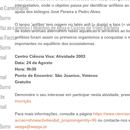
interpretativo, onde o objetivo passa por identificar anfíbios 
 ao Caminhante
ajuda dos biólogos José Pereira e Pedro Alves.
 Burro
O termo ‘anfíbio’ tem origem no latim anfi (= dupla) e bios (= v
 faz ao caminho | Moinhos de Água e Cuscos de Trigo-Barbela
de estes animais alternarem fases aquáticas e terrestres ao lo
an Fiesta
anfíbios foram assim os primeiros organismos a conquistar o m
importantes no equilíbrio dos ecossistemas.
 Burro
Centro Ciência Viva: Atividade 2003
imal
Data: 24 de Agosto
Hora: 9h30
Ponto de Encontro: São Joanico, Vimioso
imal
Gratuito
 Burro
Demonstre o seu interesse em participar nesta atividade, pr
nte
inscrição
.
imal
Para mais informações, consulte a página
https://www.ciencia
accao=showactivities&id_proposingentity=96
ou contacte-nos 
 Burro
aepga@aepga.pt