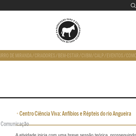
URRO DE MIRANDA
/
CRIADORES
/
BEM-ESTAR
/
CVBM
/
CALP
/
EVENTOS
/
COMO
•
Centro Ciência Viva: Anfíbios e Répteis do rio Angueira
de Comunicação
A atividade inicia com uma breve sessão teórica, prosseguin