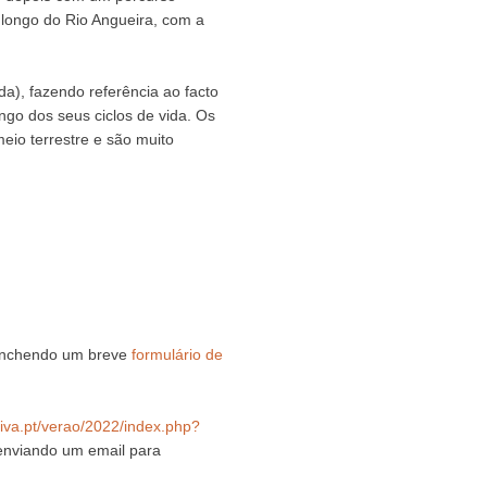
ao longo do Rio Angueira, com a
ida), fazendo referência ao facto
ngo dos seus ciclos de vida. Os
eio terrestre e são muito
eenchendo um breve
formulário de
viva.pt/verao/2022/index.php?
enviando um email para