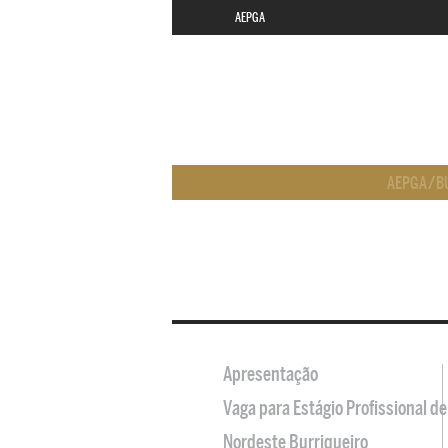
AEPGA
AEPGA
/
B
Apresentação
Vaga para Estágio Profissional 
Nordeste Burriqueiro