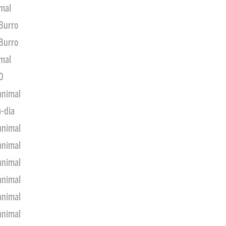
imal
 Burro
 Burro
imal
0
animal
a-dia
animal
animal
animal
animal
animal
animal