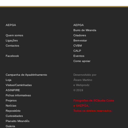
AEPGA
AEPGA
Burro de Miranda
Quem somos
Criadores
Ligações
Bem-estar
Contactos
CVBM
CALP
Facebook
Eventos
Como apoiar
Campanha de Apadrinhamento
Desenvolvido por
Loja
Álvaro Martino
Visitas/Caminhadas
e
Webprodz
ASINIFIRE
© 2019
Fichas informativas
Projetos
Fotografias de ©Cláudia Costa
Notícias
e ©AEPGA.
Repositório
Todos os direitos reservados.
Curiosidades
Planalto Mirandês
Galeria