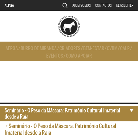
AEPGA
QUEM SOMOS
CONTACTOS
NEWSLETTER
AEPGA
/
BURRO DE MIRANDA
/
CRIADORES
/
BEM-ESTAR
/
CVBM
/
CALP
/
EVENTOS
/
COMO APOIAR
Seminário - O Peso da Máscara: Património Cultural Imaterial
desde a Raia
•
Seminário - O Peso da Máscara: Património Cultural
Imaterial desde a Raia