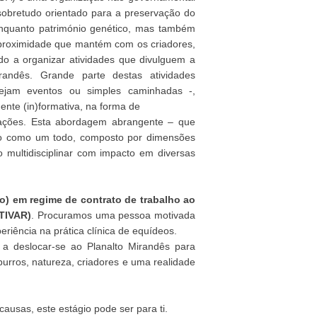
sobretudo orientado para a preservação do
enquanto património genético, mas também
a proximidade que mantém com os criadores,
do a organizar atividades que divulguem a
randês. Grande parte destas atividades
ejam eventos ou simples caminhadas -,
nte (in)formativa, na forma de
mações. Esta abordagem abrangente – que
sto como um todo, composto por dimensões
to multidisciplinar com impacto em diversas
o) em regime de contrato de trabalho ao
ATIVAR)
. Procuramos uma pessoa motivada
eriência na prática clínica de equídeos.
a a deslocar-se ao Planalto Mirandês para
burros, natureza, criadores e uma realidade
ausas, este estágio pode ser para ti.