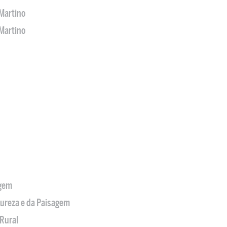
Martino
Martino
agem
tureza e da Paisagem
Rural