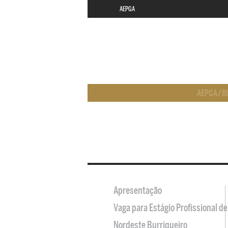
AEPGA
AEPGA
/
B
Apresentação
Vaga para Estágio Profissional 
Nordeste Burriqueiro