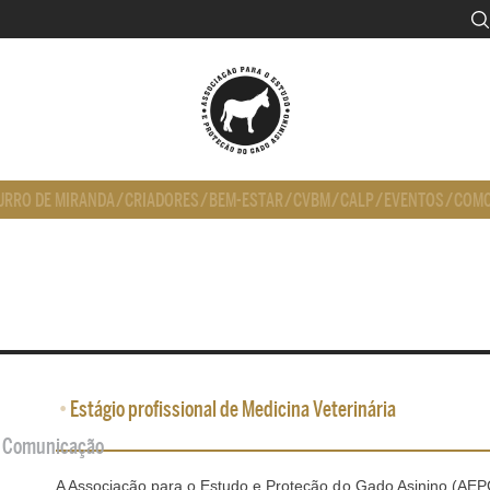
URRO DE MIRANDA
/
CRIADORES
/
BEM-ESTAR
/
CVBM
/
CALP
/
EVENTOS
/
COMO
•
Estágio profissional de Medicina Veterinária
de Comunicação
A Associação para o Estudo e Proteção do Gado Asinino (AE