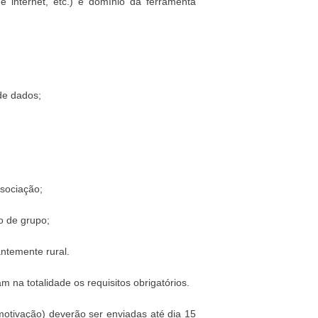
e internet, etc.) e domínio da ferramenta
de dados;
ssociação;
ho de grupo;
ntemente rural.
 na totalidade os requisitos obrigatórios.
tivação) deverão ser enviadas até dia 15