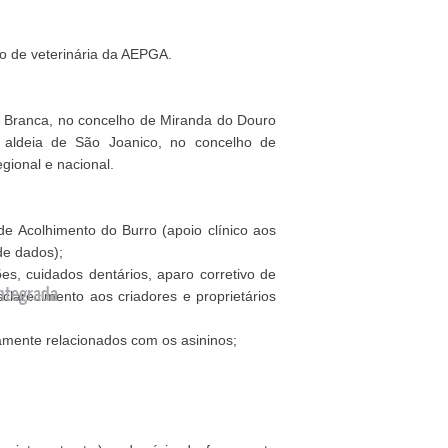
o de veterinária da AEPGA.
na Branca, no concelho de Miranda do Douro
a aldeia de São Joanico, no concelho de
egional e nacional.
de Acolhimento do Burro (apoio clínico aos
de dados);
s, cuidados dentários, aparo corretivo de
ntegrada
clarecimento aos criadores e proprietários
tamente relacionados com os asininos;