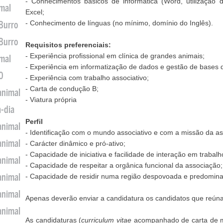
- Conhecimentos básicos de informática (Word, utilização d
imal
Excel;
- Conhecimento de línguas (no mínimo, domínio do Inglês).
 Burro
 Burro
Requisitos preferenciais:
- Experiência profissional em clínica de grandes animais;
imal
- Experiência em informatização de dados e gestão de bases 
0
- Experiência com trabalho associativo;
- Carta de condução B;
animal
- Viatura própria
a-dia
Perfil
animal
- Identificação com o mundo associativo e com a missão da a
animal
- Carácter dinâmico e pró-ativo;
- Capacidade de iniciativa e facilidade de interação em trabal
animal
- Capacidade de respeitar a orgânica funcional da associação;
animal
- Capacidade de residir numa região despovoada e predomina
animal
Apenas deverão enviar a candidatura os candidatos que reúnam
animal
As candidaturas (
curriculum vitae
acompanhado de carta de mo