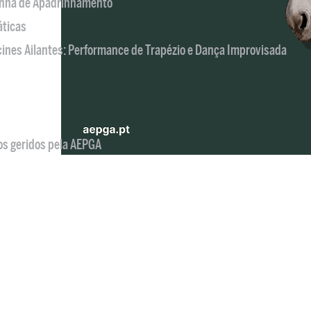
nha de Apadrinhamento
áticas
acines Ailantes: Performance de Trapézio e Dança Improvisada
os geridos pela AEPGA