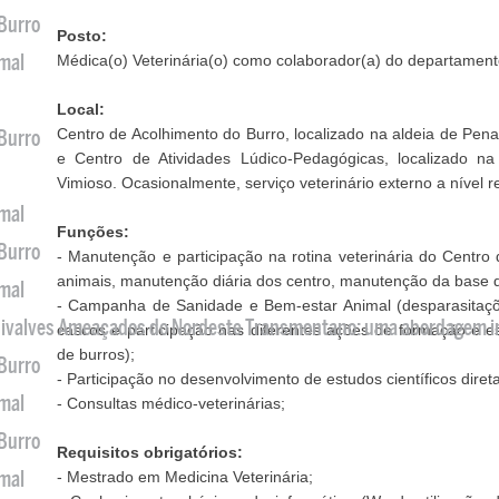
 Burro
Posto:
imal
Médica(o) Veterinária(o) como colaborador(a) do departament
Local:
Centro de Acolhimento do Burro, localizado na aldeia de Pe
 Burro
e Centro de Atividades Lúdico-Pedagógicas, localizado n
Vimioso. Ocasionalmente, serviço veterinário externo a nível r
imal
Funções:
 Burro
- Manutenção e participação na rotina veterinária do Centro 
animais, manutenção diária dos centro, manutenção da base 
imal
- Campanha de Sanidade e Bem-estar Animal (desparasitaçõe
 Bivalves Ameaçados do Nordeste Transmontano: uma abordagem i
cascos e participação nas diferentes ações de formação e es
de burros);
 Burro
- Participação no desenvolvimento de estudos científicos dire
imal
- Consultas médico-veterinárias;
 Burro
Requisitos obrigatórios:
imal
- Mestrado em Medicina Veterinária;