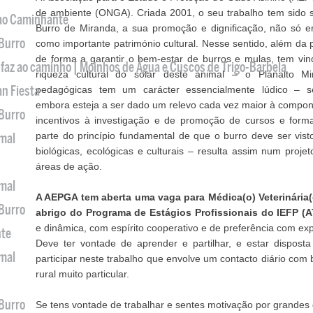
de ambiente (ONGA). Criada 2001, o seu trabalho tem sido 
 ao Caminhante
Burro de Miranda, a sua promoção e dignificação, não só 
 Burro
como importante património cultural. Nesse sentido, além d
de forma a garantir o bem-estar de burros e mulas, tem vin
 faz ao caminho | Moinhos de Água e Cuscos de Trigo-Barbela
riqueza cultural do solar deste animal – o Planalto Mi
an Fiesta
pedagógicas tem um carácter essencialmente lúdico – s
embora esteja a ser dado um relevo cada vez maior à compone
 Burro
incentivos à investigação e de promoção de cursos e for
parte do princípio fundamental de que o burro deve ser vi
imal
biológicas, ecológicas e culturais – resulta assim num proje
áreas de ação.
imal
A AEPGA tem aberta uma vaga para Médica(o) Veterinária(
 Burro
abrigo do Programa de Estágios Profissionais do IEFP (
e dinâmica, com espírito cooperativo e de preferência com exp
nte
Deve ter vontade de aprender e partilhar, e estar dispost
imal
participar neste trabalho que envolve um contacto diário com 
rural muito particular.
 Burro
Se tens vontade de trabalhar e sentes motivação por grandes c