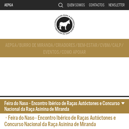
AEPGA
QUEM SOMOS
CONTACTOS
NEWSLETTER
AEPGA
/
BURRO DE MIRANDA
/
CRIADORES
/
BEM-ESTAR
/
CVBM
/
CALP
/
EVENTOS
/
COMO APOIAR
Feira do Naso - Encontro Ibérico de Raças Autóctones e Concurso
Nacional da Raça Asinina de Miranda
•
Feira do Naso - Encontro Ibérico de Raças Autóctones e
Concurso Nacional da Raça Asinina de Miranda