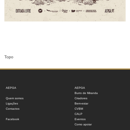
Topo
AEPGA
AEPGA
Burro de Miranda
Quem somos
Criadores
Ligações
Bem-estar
Contactos
CVBM
CALP
Facebook
Eventos
Como apoiar