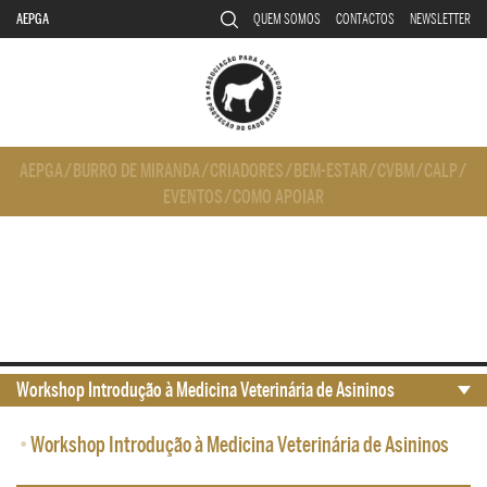
AEPGA
QUEM SOMOS
CONTACTOS
NEWSLETTER
AEPGA
/
BURRO DE MIRANDA
/
CRIADORES
/
BEM-ESTAR
/
CVBM
/
CALP
/
EVENTOS
/
COMO APOIAR
Workshop Introdução à Medicina Veterinária de Asininos
•
Workshop Introdução à Medicina Veterinária de Asininos