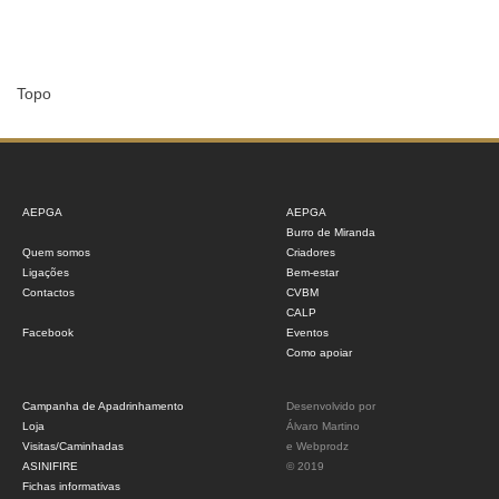
Topo
AEPGA
AEPGA
Burro de Miranda
Quem somos
Criadores
Ligações
Bem-estar
Contactos
CVBM
CALP
Facebook
Eventos
Como apoiar
Campanha de Apadrinhamento
Desenvolvido por
Loja
Álvaro Martino
Visitas/Caminhadas
e
Webprodz
ASINIFIRE
© 2019
Fichas informativas