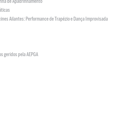
nha de Apadrinhamento
áticas
acines Ailantes: Performance de Trapézio e Dança Improvisada
os geridos pela AEPGA