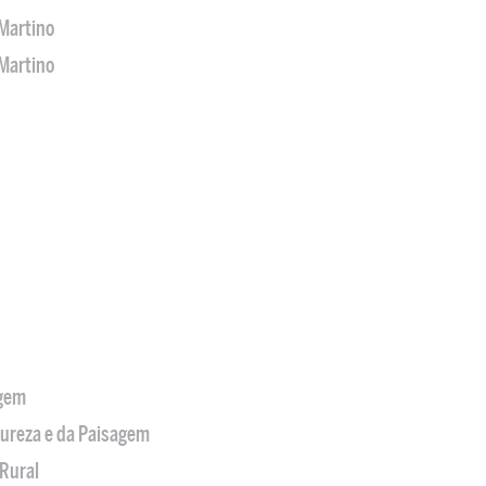
Martino
Martino
agem
tureza e da Paisagem
Rural