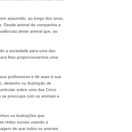
, tem assumido, ao longo dos anos,
os. Desde animal de companhia a
 valências deste animal que, ao
ndo a sociedade para uma das
para lhes proporcionarmos uma
o aos professores e dê asas à sua
o, desenho ou ilustração de
particular sobre uma das Cinco
o se preocupa com os animais e
nhos ou ilustrações que
as redes sociais usando a
nsagem de que todos os animais