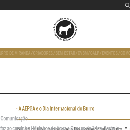
URRO DE MIRANDA
/
CRIADORES
/
BEM-ESTAR
/
CVBM
/
CALP
/
EVENTOS
/
COMO
•
A AEPGA e o Dia Internacional do Burro
de Comunicação
 faz ao caminho | Moinhos de Água e Cuscos de Trigo-Barbela
No dia 8 de Maio, assinala-se o Dia Internacional do Burro. E,