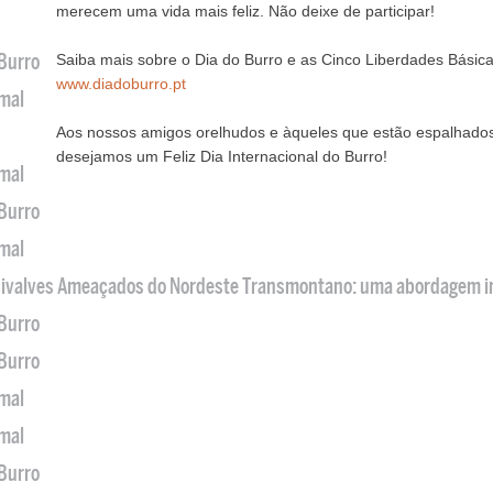
merecem uma vida mais feliz. Não deixe de participar!
 Burro
Saiba mais sobre o Dia do Burro e as Cinco Liberdades Básic
www.diadoburro.pt
imal
Aos nossos amigos orelhudos e àqueles que estão espalhados
desejamos um Feliz Dia Internacional do Burro!
imal
 Burro
imal
 Bivalves Ameaçados do Nordeste Transmontano: uma abordagem i
 Burro
 Burro
imal
imal
 Burro