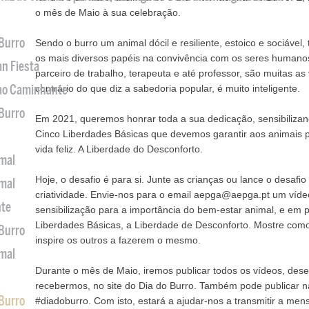
o mês de Maio à sua celebração.
 Burro
Sendo o burro um animal dócil e resiliente, estoico e sociável
os mais diversos papéis na convivência com os seres human
an Fiesta
parceiro de trabalho, terapeuta e até professor, são muitas as
 ao Caminhante
contrário do que diz a sabedoria popular, é muito inteligente.
 Burro
Em 2021, queremos honrar toda a sua dedicação, sensibiliza
Cinco Liberdades Básicas que devemos garantir aos animais 
vida feliz. A Liberdade do Desconforto.
imal
Hoje, o desafio é para si. Junte as crianças ou lance o desafi
imal
criatividade. Envie-nos para o email aepga@aepga.pt um víde
nte
sensibilização para a importância do bem-estar animal, e em 
Liberdades Básicas, a Liberdade de Desconforto. Mostre com
 Burro
inspire os outros a fazerem o mesmo.
imal
Durante o mês de Maio, iremos publicar todos os vídeos, dese
recebermos, no site do Dia do Burro. Também pode publicar n
 Burro
#diadoburro. Com isto, estará a ajudar-nos a transmitir a me