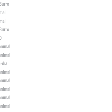
 Burro
imal
imal
 Burro
0
animal
animal
a-dia
animal
animal
animal
animal
animal